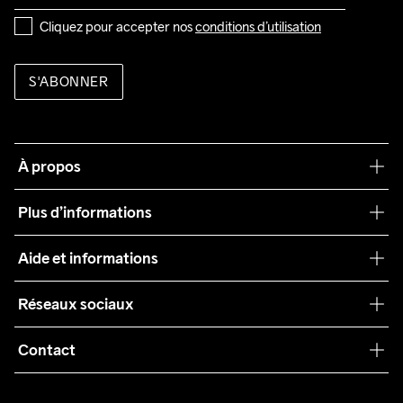
Cliquez pour accepter nos 
conditions d’utilisation
S'ABONNER
À propos
Notre philosophie
Plus d’informations
Craft Care Guide
Aide et informations
Teamwear
Service client
Réseaux sociaux
Durabilité
Conditions générales
Collaborations
Contact
Retours
Presse
customercare@craftsportswear.com
Expédition