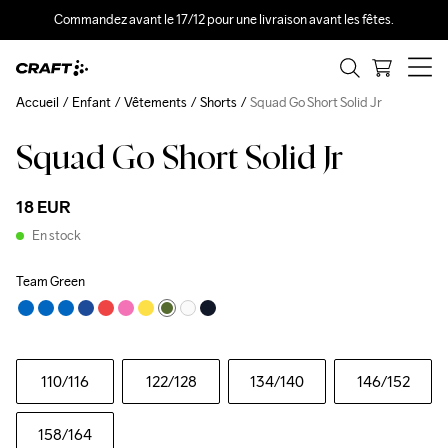
Commandez avant le 17/12 pour une livraison avant les fêtes.
Accueil
Enfant
Vêtements
Shorts
Squad Go Short Solid Jr
Squad Go Short Solid Jr
18 EUR
En stock
Team Green
110
/116
122
/128
134
/140
146
/152
158
/164