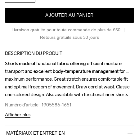
AJOUTER AU PANIER
Livraison gratuite pour toute commande de plus de €50
Retours gratuits sous 30 jours
DESCRIPTION DU PRODUIT
Shorts made of functional fabric offering efficient moisture 
Shorts made of functional fabric offering efficient moisture 
transport and excellent body-temperature management for 
transport and excellent body-temperature management for 
maximum performance. Great stretch ensures comfortable fit 
maximum performance. Great stretch ensures comfortable fit 
and optimal freedom of movement. Draw cord at waist. Classic 
and optimal freedom of movement. Draw cord at waist. Classic 
one-colored design. Also available with functional inner shorts.
one-colored design. Also available with functional inner shorts.
Numéro d'article : 1905586-1651
Numéro d'article : 1905586-1651
Afficher plus
MATÉRIAUX ET ENTRETIEN