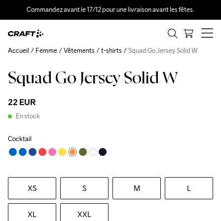
Commandez avant le 17/12 pour une livraison avant les fêtes.
Accueil
Femme
Vêtements
t-shirts
Squad Go Jersey Solid W
Squad Go Jersey Solid W
22 EUR
En stock
Cocktail
XS
S
M
L
XL
XXL