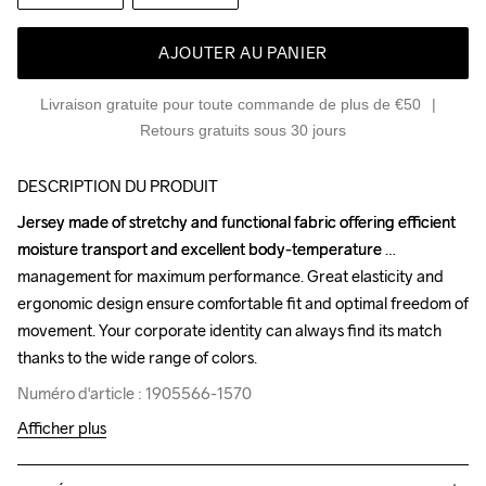
AJOUTER AU PANIER
Livraison gratuite pour toute commande de plus de €50
Retours gratuits sous 30 jours
DESCRIPTION DU PRODUIT
Jersey made of stretchy and functional fabric offering efficient 
Jersey made of stretchy and functional fabric offering efficient 
moisture transport and excellent body-temperature 
moisture transport and excellent body-temperature 
management for maximum performance. Great elasticity and 
management for maximum performance. Great elasticity and 
ergonomic design ensure comfortable fit and optimal freedom of 
ergonomic design ensure comfortable fit and optimal freedom of 
movement. Your corporate identity can always find its match 
movement. Your corporate identity can always find its match 
thanks to the wide range of colors.
thanks to the wide range of colors.
Numéro d'article : 1905566-1570
Numéro d'article : 1905566-1570
Afficher plus