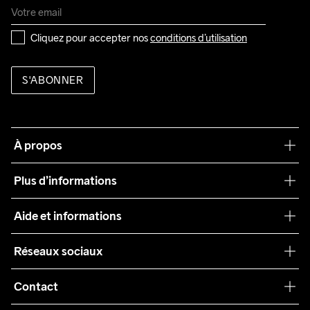
Cliquez pour accepter nos 
conditions d’utilisation
S'ABONNER
À propos
Notre philosophie
Plus d’informations
Craft Care Guide
Aide et informations
Teamwear
Service client
Réseaux sociaux
Durabilité
Conditions générales
Collaborations
Contact
Retours