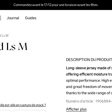
Commandez avant le 17/12 pour une livraison avant les fêtes.
Journal
Guides
Outlet
d Ls M
d Ls M
DESCRIPTION DU PRODUI
Long-sleeve jersey made of s
Long-sleeve jersey made of s
offering efficient moisture
offering efficient moisture
optimal performance. High el
optimal performance. High el
and great freedom of moveme
and great freedom of moveme
thanks to the wide range of c
thanks to the wide range of c
Numéro d'article : 1906884
Numéro d'article : 1906884
ille est-elle en rupture de stock ?
Afficher plus