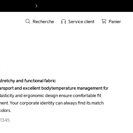
Recherche
Service client
Panier
T
tretchy and functional fabric

tretchy and functional fabric

 transport and excellent bodytemperature management for 
 transport and excellent bodytemperature management for 
asticity and ergonomic design ensure comfortable fit 
asticity and ergonomic design ensure comfortable fit 
nt. Your corporate identity can always find its match 
nt. Your corporate identity can always find its match 
olors.
olors.
-1345
-1345