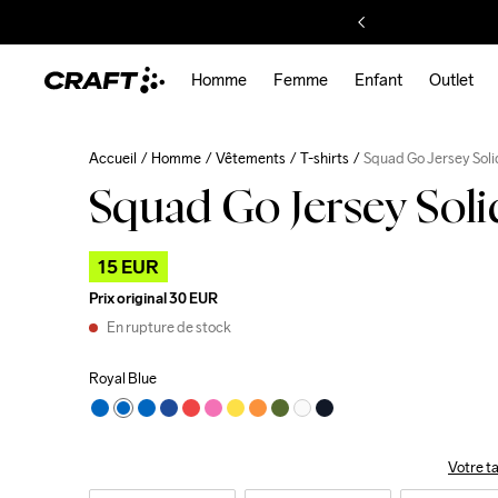
Homme
Femme
Enfant
Outlet
Accueil
Homme
Vêtements
T-shirts
Squad Go Jersey Soli
Squad Go Jersey Soli
15 EUR
Prix original
30 EUR
En rupture de stock
Royal Blue
Votre ta