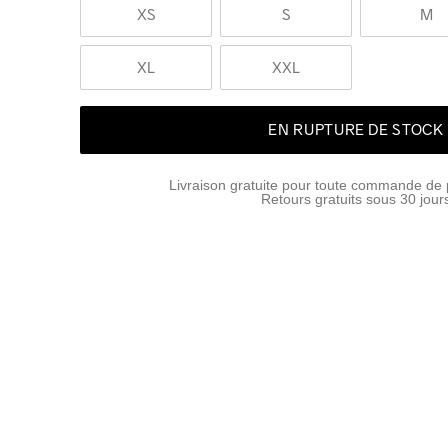
XS
S
M
XL
XXL
EN RUPTURE DE STOCK
Livraison gratuite pour toute commande de 
Retours gratuits sous 30 jour