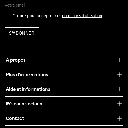
Cliquez pour accepter nos 
conditions d’utilisation
S'ABONNER
À propos
Notre philosophie
Plus d’informations
Craft Care Guide
Aide et informations
Teamwear
Service client
Réseaux sociaux
Durabilité
Conditions générales
Collaborations
Contact
Retours