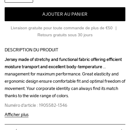
AJOUTER AU PANIER
Livraison gratuite pour toute commande de plus de €50
Retours gratuits sous 30 jours
DESCRIPTION DU PRODUIT
Jersey made of stretchy and functional fabric offering efficient 
Jersey made of stretchy and functional fabric offering efficient 
moisture transport and excellent body-temperature 
moisture transport and excellent body-temperature 
management for maximum performance. Great elasticity and 
management for maximum performance. Great elasticity and 
ergonomic design ensure comfortable fit and optimal freedom of 
ergonomic design ensure comfortable fit and optimal freedom of 
movement. Your corporate identity can always find its match 
movement. Your corporate identity can always find its match 
thanks to the wide range of colors.
thanks to the wide range of colors.
Numéro d'article : 1905582-1346
Numéro d'article : 1905582-1346
Afficher plus