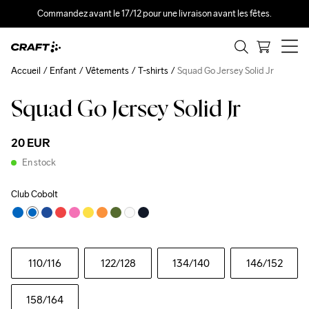
Commandez avant le 17/12 pour une livraison avant les fêtes.
Accueil
Enfant
Vêtements
T-shirts
Squad Go Jersey Solid Jr
Squad Go Jersey Solid Jr
20 EUR
En stock
Club Cobolt
110
/116
122
/128
134
/140
146
/152
158
/164