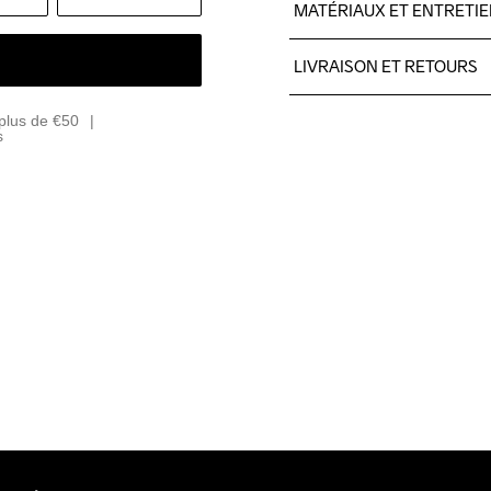
MATÉRIAUX ET ENTRETI
100% polyester recycled
LIVRAISON ET RETOURS
Livraison gratuite à partir 
plus de €50
Pour les commandes inférieu
s
Nous faisons appel à DHL qui
Veillez à choisir une adresse