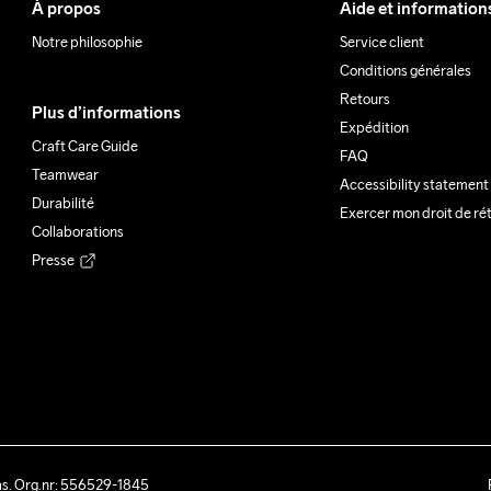
À propos
Aide et information
Notre philosophie
Service client
Conditions générales
Retours
Plus d’informations
Expédition
Craft Care Guide
FAQ
Teamwear
Accessibility statement
Durabilité
Exercer mon droit de ré
Collaborations
Presse
ås. Org.nr: 556529-1845