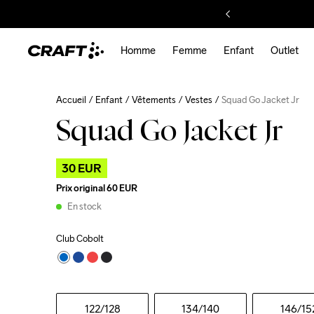
Homme
Femme
Enfant
Outlet
Accueil
Enfant
Vêtements
Vestes
Squad Go Jacket Jr
Squad Go Jacket Jr
30 EUR
Prix original
60 EUR
En stock
Club Cobolt
122
/128
134
/140
146
/15