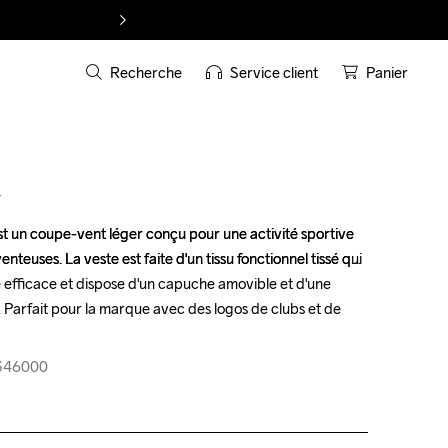
Recherche
Service client
Panier
T
 un coupe-vent léger conçu pour une activité sportive 
 un coupe-vent léger conçu pour une activité sportive 
nteuses. La veste est faite d'un tissu fonctionnel tissé qui 
nteuses. La veste est faite d'un tissu fonctionnel tissé qui 
é efficace et dispose d'un capuche amovible et d'une 
é efficace et dispose d'un capuche amovible et d'une 
 Parfait pour la marque avec des logos de clubs et de 
 Parfait pour la marque avec des logos de clubs et de 
-346000
-346000