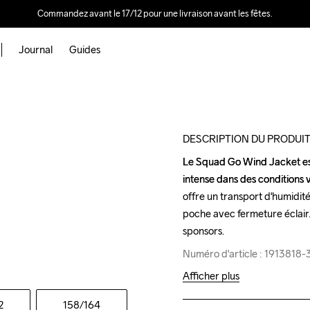
Commandez avant le 17/12 pour une livraison avant les fêtes.
Journal
Guides
Outlet
DESCRIPTION DU PRODUI
Le Squad Go Wind Jacket est
Le Squad Go Wind Jacket est
intense dans des conditions ve
intense dans des conditions ve
offre un transport d'humidit
offre un transport d'humidit
poche avec fermeture éclair.
poche avec fermeture éclair.
sponsors.
sponsors.
Numéro d'article : 1913818
Numéro d'article : 1913818
Afficher plus
2
158
/164