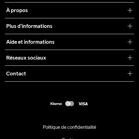
À propos
Notre philosophie
Plus d’informations
Craft Care Guide
Aide et informations
Teamwear
Service client
Réseaux sociaux
Durabilité
Conditions générales
Collaborations
Contact
Retours
Presse
customercare@craftsportswear.com
Expédition
+46 (0) 33 722 32 10
FAQ
Accessibility statement
Exercer mon droit de rétractation
Politique de confidentialité