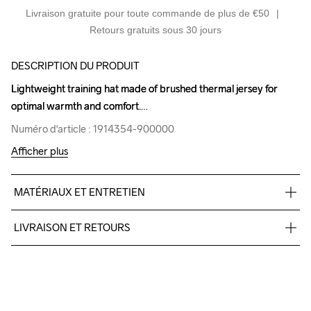
Livraison gratuite pour toute commande de plus de €50
Retours gratuits sous 30 jours
DESCRIPTION DU PRODUIT
Lightweight training hat made of brushed thermal jersey for 
Lightweight training hat made of brushed thermal jersey for 
optimal warmth and comfort.
optimal warmth and comfort.
Numéro d'article : 1914354-900000
Numéro d'article : 1914354-900000
Afficher plus
MATÉRIAUX ET ENTRETIEN
88% Polyester 12% Elastane
LIVRAISON ET RETOURS
Livraison gratuite à partir de €50.
Pour les commandes inférieures, nous facturons €5.
Nous faisons appel à DHL qui livre pendant la journée.
Veillez à choisir une adresse où vous recevrez le colis.