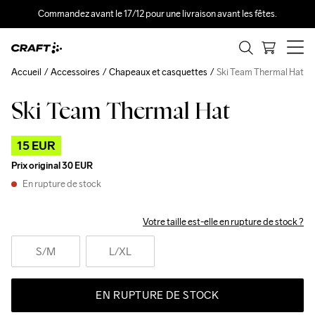
Commandez avant le 17/12 pour une livraison avant les fêtes.
Accueil
Accessoires
Chapeaux et casquettes
Ski Team Thermal Hat
Ski Team Thermal Hat
Outlet
15 EUR
Prix original
30 EUR
En rupture de stock
Votre taille est-elle en rupture de stock ?
S
/M
L
/XL
EN RUPTURE DE STOCK