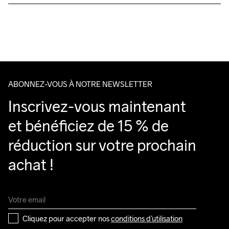
Livraison gratuite à partir de €50.
Pour les commandes inférieures, nous facturons €5.
Do Not Bleach
Do Not Dry 
Ironing Low 
Lavage en 
Tumble Low 
Nous faisons appel à DHL qui livre pendant la journée.
Clean
Temp
machine à 
Temp
Veillez à choisir une adresse où vous recevrez le colis.
40 degrés.
ABONNEZ-VOUS À NOTRE NEWSLETTER
Inscrivez-vous maintenant 
et bénéficiez de 15 % de 
réduction sur votre prochain 
achat !
Cliquez pour accepter nos 
conditions d’utilisation