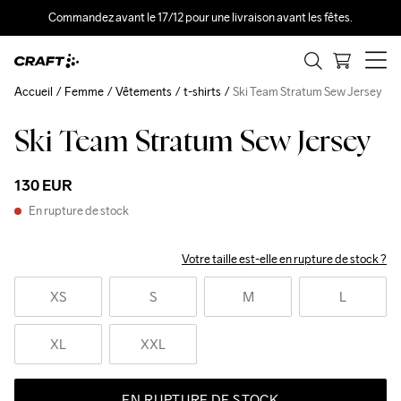
Commandez avant le 17/12 pour une livraison avant les fêtes.
Accueil
Femme
Vêtements
t-shirts
Ski Team Stratum Sew Jersey
Ski Team Stratum Sew Jersey
130 EUR
En rupture de stock
Votre taille est-elle en rupture de stock ?
XS
S
M
L
XL
XXL
EN RUPTURE DE STOCK