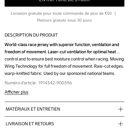
Livraison gratuite pour toute commande de plus de €50
Retours gratuits sous 30 jours
DESCRIPTION DU PRODUIT
World-class race jersey with superior function, ventilation and 
World-class race jersey with superior function, ventilation and 
freedom of movement. Laser-cut ventilation for optimal heat 
freedom of movement. Laser-cut ventilation for optimal heat 
control and to ensure best moisture control when racing. Moving 
control and to ensure best moisture control when racing. Moving 
Wing Technology for full freedom of movement. Raw-cut edges, 
Wing Technology for full freedom of movement. Raw-cut edges, 
warp-knitted fabric. Used by our sponsored national teams.
warp-knitted fabric. Used by our sponsored national teams.
Numéro d'article : 1914342-900396
Numéro d'article : 1914342-900396
Afficher plus
MATÉRIAUX ET ENTRETIEN
82% Polyester, 18% Elastane
LIVRAISON ET RETOURS