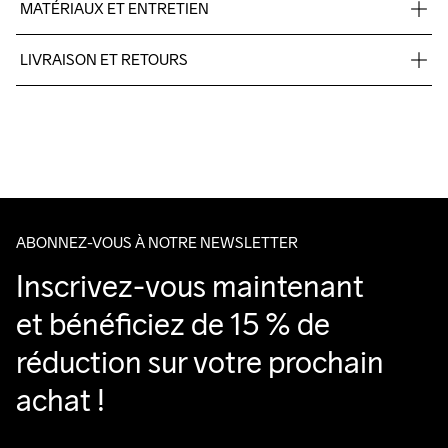
MATÉRIAUX ET ENTRETIEN
Body

LIVRAISON ET RETOURS
100% Polyester
Livraison gratuite à partir de €50.
Pour les commandes inférieures, nous facturons €5.
Nous faisons appel à DHL qui livre pendant la journée.
Veillez à choisir une adresse où vous recevrez le colis.
ABONNEZ-VOUS À NOTRE NEWSLETTER
Inscrivez-vous maintenant 
et bénéficiez de 15 % de 
réduction sur votre prochain 
achat !