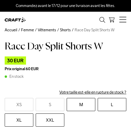
Commandez avant le 17/12 pour une livraison avant les fêtes.
Accueil
Femme
Vêtements
Shorts
Race Day Split Shorts W
Race Day Split Shorts W
Outlet
30 EUR
Prix original
60 EUR
En stock
Votre taille est-elle en rupture de stock ?
XS
S
M
L
XL
XXL