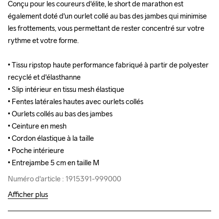
Conçu pour les coureurs d'élite, le short de marathon est 
Conçu pour les coureurs d'élite, le short de marathon est 
également doté d'un ourlet collé au bas des jambes qui minimise 
également doté d'un ourlet collé au bas des jambes qui minimise 
les frottements, vous permettant de rester concentré sur votre 
les frottements, vous permettant de rester concentré sur votre 
rythme et votre forme.

rythme et votre forme.

• Tissu ripstop haute performance fabriqué à partir de polyester 
• Tissu ripstop haute performance fabriqué à partir de polyester 
recyclé et d'élasthanne

recyclé et d'élasthanne

• Slip intérieur en tissu mesh élastique

• Slip intérieur en tissu mesh élastique

• Fentes latérales hautes avec ourlets collés

• Fentes latérales hautes avec ourlets collés

• Ourlets collés au bas des jambes 

• Ourlets collés au bas des jambes 

• Ceinture en mesh 

• Ceinture en mesh 

• Cordon élastique à la taille

• Cordon élastique à la taille

• Poche intérieure 

• Poche intérieure 

• Entrejambe 5 cm en taille M
• Entrejambe 5 cm en taille M
Numéro d'article : 1915391-999000
Numéro d'article : 1915391-999000
Afficher plus