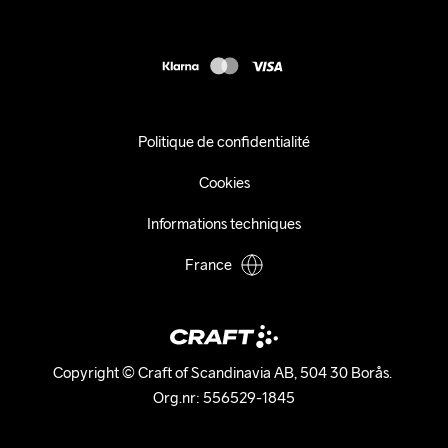
Presse
customercare@craftsportswear.com
Expédition
+46 (0) 33 722 32 10
FAQ
Accessibility statement
Exercer mon droit de rétractation
Politique de confidentialité
Cookies
Informations techniques
France
Copyright © Craft of Scandinavia AB, 504 30 Borås. 

Org.nr: 556529-1845