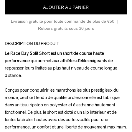
AJOUTER AU PANIER
Livraison gratuite pour toute commande de plus de €50
Retours gratuits sous 30 jours
DESCRIPTION DU PRODUIT
Le Race Day Split Short est un short de course haute 
Le Race Day Split Short est un short de course haute 
performance qui permet aux athlètes d'élite exigeants de 
performance qui permet aux athlètes d'élite exigeants de 
repousser leurs limites au plus haut niveau de course longue 
repousser leurs limites au plus haut niveau de course longue 
distance.

distance.

Conçus pour conquérir les marathons les plus prestigieux du 
Conçus pour conquérir les marathons les plus prestigieux du 
monde, ce short fendu de qualité professionnelle est fabriqué 
monde, ce short fendu de qualité professionnelle est fabriqué 
dans un tissu ripstop en polyester et élasthanne hautement 
dans un tissu ripstop en polyester et élasthanne hautement 
fonctionnel. De plus, le short est doté d'un slip intérieur et de 
fonctionnel. De plus, le short est doté d'un slip intérieur et de 
fentes latérales hautes avec des ourlets collés pour une 
fentes latérales hautes avec des ourlets collés pour une 
performance, un confort et une liberté de mouvement maximum. 
performance, un confort et une liberté de mouvement maximum. 