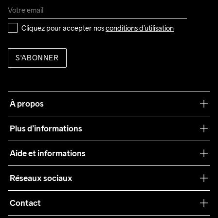
Cliquez pour accepter nos 
conditions d’utilisation
S'ABONNER
À propos
Notre philosophie
Plus d’informations
Craft Care Guide
Aide et informations
Teamwear
Service client
Réseaux sociaux
Durabilité
Conditions générales
Collaborations
Contact
Retours