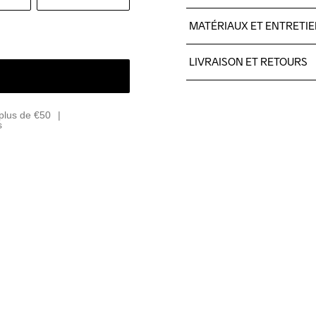
MATÉRIAUX ET ENTRETI
100% polyester.
LIVRAISON ET RETOURS
Livraison gratuite à partir 
Pour les commandes inférieu
plus de €50
Nous faisons appel à DHL qui
s
Veillez à choisir une adresse