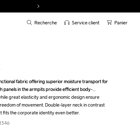
Recherche
Service client
Panier
T
tional fabric offering superior moisture transport for 
tional fabric offering superior moisture transport for 
anels in the armpits provide efficient body-
anels in the armpits provide efficient body-
e great elasticity and ergonomic design ensure 
e great elasticity and ergonomic design ensure 
freedom of movement. Double-layer neck in contrast 
freedom of movement. Double-layer neck in contrast 
at fits the corporate identity even better.
at fits the corporate identity even better.
-1346
-1346