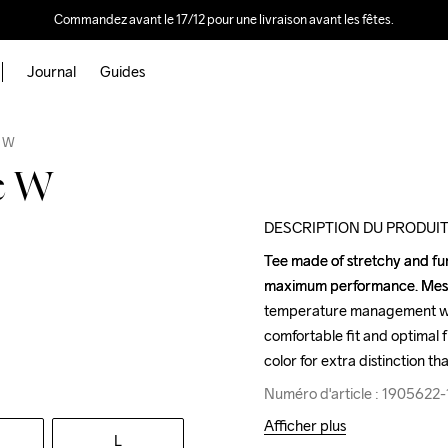
Commandez avant le 17/12 pour une livraison avant les fêtes.
Journal
Guides
Outlet
e W
e W
DESCRIPTION DU PRODUI
Tee made of stretchy and func
Tee made of stretchy and func
maximum performance. Mesh p
maximum performance. Mesh p
temperature management whil
temperature management whil
comfortable fit and optimal 
comfortable fit and optimal 
color for extra distinction th
color for extra distinction th
Numéro d'article : 1905622
Numéro d'article : 1905622
Afficher plus
L