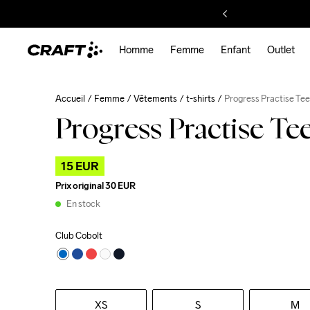
Homme
Femme
Enfant
Outlet
Accueil
Femme
Vêtements
t-shirts
Progress Practise Te
Progress Practise Te
15 EUR
Prix original
30 EUR
En stock
Club Cobolt
XS
S
M