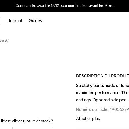
Commandez avant le 17/12 pour une livraison avant les fêtes.
Journal
Guides
Outlet
ant W
DESCRIPTION DU PRODUI
Stretchy pants made of functi
Stretchy pants made of functi
maximum performance. The pan
maximum performance. The pan
endings. Zippered side pock
endings. Zippered side pock
Numéro d'article : 1905627
Numéro d'article : 1905627
Afficher plus
ille est-elle en rupture de stock ?