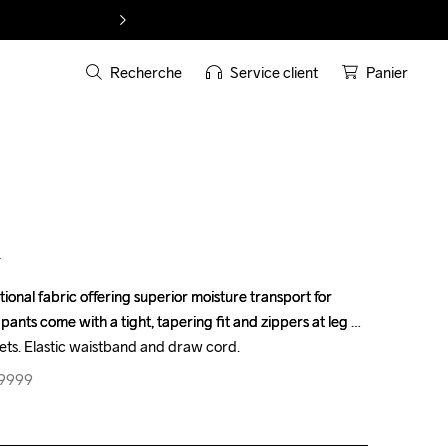
Recherche
Service client
Panier
T
onal fabric offering superior moisture transport for 
onal fabric offering superior moisture transport for 
ts come with a tight, tapering fit and zippers at leg 
ts come with a tight, tapering fit and zippers at leg 
ets. Elastic waistband and draw cord.
ets. Elastic waistband and draw cord.
-9999
-9999