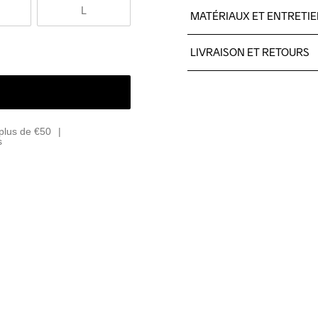
L
MATÉRIAUX ET ENTRETI
100% polyester.
LIVRAISON ET RETOURS
Livraison gratuite à partir 
Pour les commandes inférieu
Nous faisons appel à DHL qui
Veillez à choisir une adresse
plus de €50
s