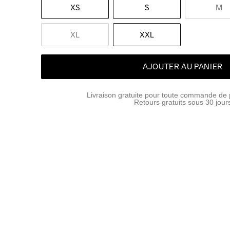
XS
S
M
XL
XXL
AJOUTER AU PANIER
Livraison gratuite pour toute commande de 
Retours gratuits sous 30 jour