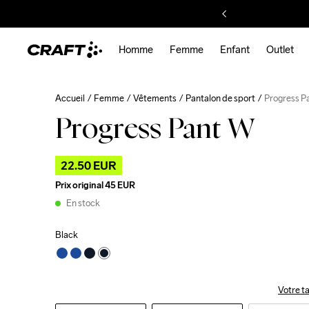
Homme
Femme
Enfant
Outlet
Accueil
Femme
Vêtements
Pantalon de sport
Progress P
Progress Pant W
22.50 EUR
Prix original
45 EUR
En stock
Black
Votre ta