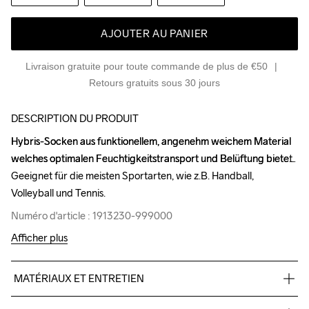
AJOUTER AU PANIER
Livraison gratuite pour toute commande de plus de €50
Retours gratuits sous 30 jours
DESCRIPTION DU PRODUIT
Hybris-Socken aus funktionellem, angenehm weichem Material 
Hybris-Socken aus funktionellem, angenehm weichem Material 
welches optimalen Feuchtigkeitstransport und Belüftung bietet. 
welches optimalen Feuchtigkeitstransport und Belüftung bietet. 
Geeignet für die meisten Sportarten, wie z.B. Handball, 
Geeignet für die meisten Sportarten, wie z.B. Handball, 
Volleyball und Tennis.
Volleyball und Tennis.
Numéro d'article : 1913230-999000
Numéro d'article : 1913230-999000
Afficher plus
MATÉRIAUX ET ENTRETIEN
75 % polyester, 18 % coton, 7 % élasthanne