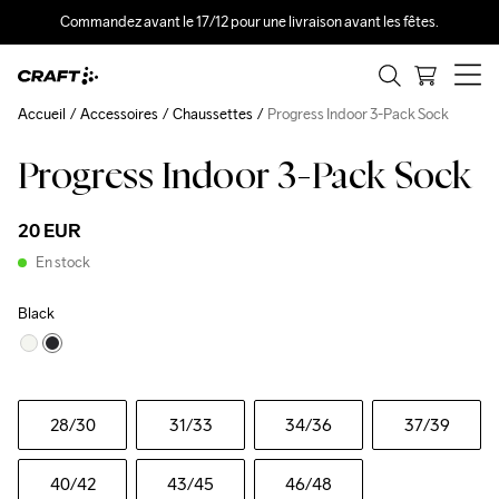
Commandez avant le 17/12 pour une livraison avant les fêtes.
Accueil
Accessoires
Chaussettes
Progress Indoor 3-Pack Sock
Progress Indoor 3-Pack Sock
20 EUR
En stock
Black
28
/30
31
/33
34
/36
37
/39
40
/42
43
/45
46
/48