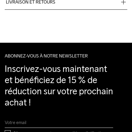
LIVRAISON ET RETOURS
Livraison gratuite à partir de €50.
Pour les commandes inférieures, nous facturons €5.
Nous faisons appel à DHL qui livre pendant la journée.
Veillez à choisir une adresse où vous recevrez le colis.
ABONNEZ-VOUS À NOTRE NEWSLETTER
Inscrivez-vous maintenant 
et bénéficiez de 15 % de 
réduction sur votre prochain 
achat !