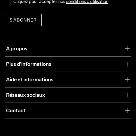
Cliquez pour accepter nos 
conditions d’utilisation
S'ABONNER
À propos
Notre philosophie
Plus d’informations
Craft Care Guide
Aide et informations
Teamwear
Service client
Réseaux sociaux
Durabilité
Conditions générales
Collaborations
Contact
Retours
Presse
customercare@craftsportswear.com
Expédition
+46 (0) 33 722 32 10