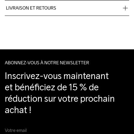
100% polyester.
LIVRAISON ET RETOURS
Livraison gratuite à partir de €50.
Pour les commandes inférieures, nous facturons €5.
Nous faisons appel à DHL qui livre pendant la journée.
Veillez à choisir une adresse où vous recevrez le colis.
ABONNEZ-VOUS À NOTRE NEWSLETTER
Inscrivez-vous maintenant 
et bénéficiez de 15 % de 
réduction sur votre prochain 
achat !