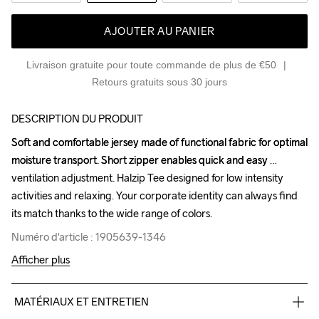
AJOUTER AU PANIER
Livraison gratuite pour toute commande de plus de €50
Retours gratuits sous 30 jours
DESCRIPTION DU PRODUIT
Soft and comfortable jersey made of functional fabric for optimal 
Soft and comfortable jersey made of functional fabric for optimal 
moisture transport. Short zipper enables quick and easy 
moisture transport. Short zipper enables quick and easy 
ventilation adjustment. Halzip Tee designed for low intensity 
ventilation adjustment. Halzip Tee designed for low intensity 
activities and relaxing. Your corporate identity can always find 
activities and relaxing. Your corporate identity can always find 
its match thanks to the wide range of colors.
its match thanks to the wide range of colors.
Numéro d'article : 1905639-1346
Numéro d'article : 1905639-1346
Afficher plus
MATÉRIAUX ET ENTRETIEN