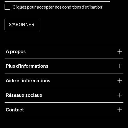
Cliquez pour accepter nos 
conditions d’utilisation
S'ABONNER
À propos
Notre philosophie
Plus d’informations
Craft Care Guide
Aide et informations
Teamwear
Service client
Réseaux sociaux
Durabilité
Conditions générales
Collaborations
Contact
Retours
Presse
customercare@craftsportswear.com
Expédition