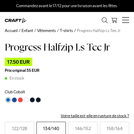
Commandez avant le 17/12 pour une livraison avant les fêtes.
Accueil
Enfant
Vêtements
T-shirts
Progress Halfzip Ls Tee Jr
Progress Halfzip Ls Tee Jr
Outlet
17.50 EUR
Prix original
35 EUR
En stock
Club Cobolt
Votre taille est-elle en rupture de stock ?
122
/128
134
/140
146
/152
158
/164