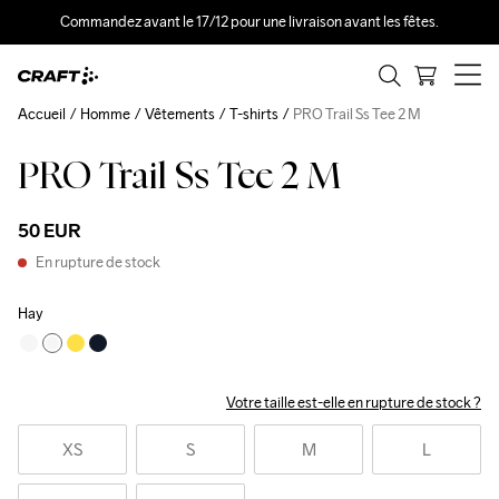
Commandez avant le 17/12 pour une livraison avant les fêtes.
Accueil
Homme
Vêtements
T-shirts
PRO Trail Ss Tee 2 M
PRO Trail Ss Tee 2 M
50 EUR
En rupture de stock
Hay
Votre taille est-elle en rupture de stock ?
XS
S
M
L