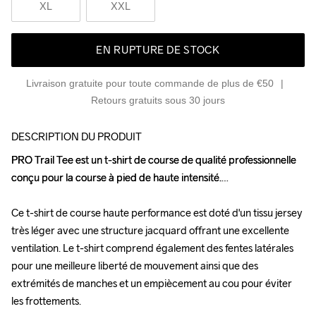
XL
XXL
EN RUPTURE DE STOCK
Livraison gratuite pour toute commande de plus de €50
Retours gratuits sous 30 jours
DESCRIPTION DU PRODUIT
PRO Trail Tee est un t-shirt de course de qualité professionnelle 
PRO Trail Tee est un t-shirt de course de qualité professionnelle 
conçu pour la course à pied de haute intensité.

conçu pour la course à pied de haute intensité.

Ce t-shirt de course haute performance est doté d'un tissu jersey 
Ce t-shirt de course haute performance est doté d'un tissu jersey 
très léger avec une structure jacquard offrant une excellente 
très léger avec une structure jacquard offrant une excellente 
ventilation. Le t-shirt comprend également des fentes latérales 
ventilation. Le t-shirt comprend également des fentes latérales 
pour une meilleure liberté de mouvement ainsi que des 
pour une meilleure liberté de mouvement ainsi que des 
extrémités de manches et un empiècement au cou pour éviter 
extrémités de manches et un empiècement au cou pour éviter 
les frottements. 

les frottements. 
