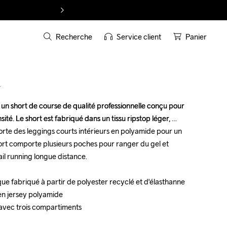
Recherche
Service client
Panier
T
 un short de course de qualité professionnelle conçu pour 
 un short de course de qualité professionnelle conçu pour 
sité. Le short est fabriqué dans un tissu ripstop léger, 
sité. Le short est fabriqué dans un tissu ripstop léger, 
orte des leggings courts intérieurs en polyamide pour un 
orte des leggings courts intérieurs en polyamide pour un 
hort comporte plusieurs poches pour ranger du gel et 
hort comporte plusieurs poches pour ranger du gel et 
ail running longue distance.

ail running longue distance.

ique fabriqué à partir de polyester recyclé et d'élasthanne

ique fabriqué à partir de polyester recyclé et d'élasthanne

en jersey polyamide

en jersey polyamide

e avec trois compartiments

e avec trois compartiments
