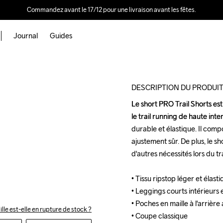
Commandez avant le 17/12 pour une livraison avant les fêtes.
Journal
Guides
Outlet
DESCRIPTION DU PRODUI
Le short PRO Trail Shorts est
Le short PRO Trail Shorts est
le trail running de haute inten
le trail running de haute inten
durable et élastique. Il comp
durable et élastique. Il comp
ajustement sûr. De plus, le s
ajustement sûr. De plus, le s
d'autres nécessités lors du tr
d'autres nécessités lors du tr
• Tissu ripstop léger et élast
• Tissu ripstop léger et élast
• Leggings courts intérieurs 
• Leggings courts intérieurs 
• Poches en maille à l'arrièr
• Poches en maille à l'arrièr
ille est-elle en rupture de stock ?
• Coupe classique
• Coupe classique