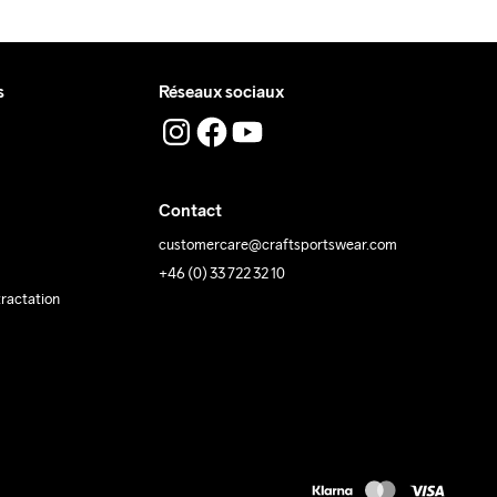
Temp
machine à 
40 degrés.
s
Réseaux sociaux
Contact
customercare@craftsportswear.com
+46 (0) 33 722 32 10
tractation