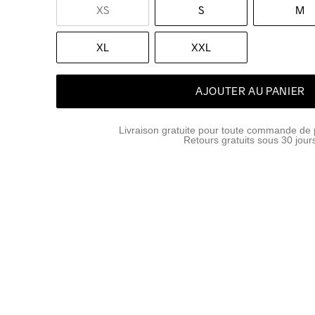
XS
S
M
XL
XXL
AJOUTER AU PANIER
Livraison gratuite pour toute commande de 
Retours gratuits sous 30 jour