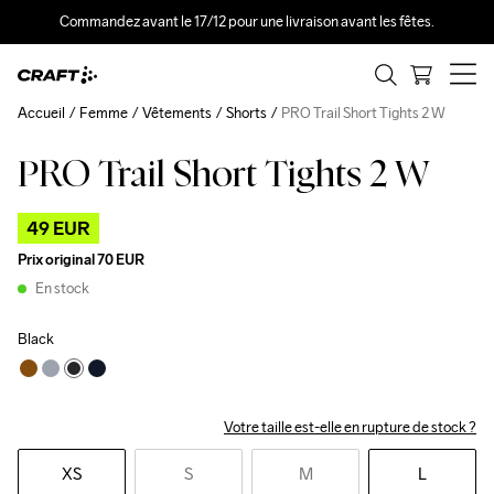
Commandez avant le 17/12 pour une livraison avant les fêtes.
Accueil
Femme
Vêtements
Shorts
PRO Trail Short Tights 2 W
PRO Trail Short Tights 2 W
Outlet
49 EUR
Prix original
70 EUR
En stock
Black
Votre taille est-elle en rupture de stock ?
XS
S
M
L