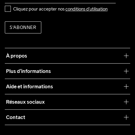
Cliquez pour accepter nos 
conditions d’utilisation
S'ABONNER
À propos
Notre philosophie
Plus d’informations
Craft Care Guide
Aide et informations
Teamwear
Service client
Réseaux sociaux
Durabilité
Conditions générales
Collaborations
Contact
Retours
Presse
customercare@craftsportswear.com
Expédition