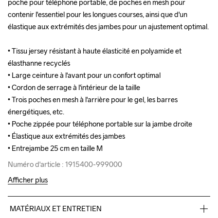
poche pour téléphone portable, de poches en mesh pour 
poche pour téléphone portable, de poches en mesh pour 
contenir l'essentiel pour les longues courses, ainsi que d'un 
contenir l'essentiel pour les longues courses, ainsi que d'un 
élastique aux extrémités des jambes pour un ajustement optimal.

élastique aux extrémités des jambes pour un ajustement optimal.

• Tissu jersey résistant à haute élasticité en polyamide et 
• Tissu jersey résistant à haute élasticité en polyamide et 
élasthanne recyclés

élasthanne recyclés

• Large ceinture à l'avant pour un confort optimal

• Large ceinture à l'avant pour un confort optimal

• Cordon de serrage à l'intérieur de la taille

• Cordon de serrage à l'intérieur de la taille

• Trois poches en mesh à l'arrière pour le gel, les barres 
• Trois poches en mesh à l'arrière pour le gel, les barres 
énergétiques, etc.

énergétiques, etc.

• Poche zippée pour téléphone portable sur la jambe droite

• Poche zippée pour téléphone portable sur la jambe droite

• Élastique aux extrémités des jambes

• Élastique aux extrémités des jambes

• Entrejambe 25 cm en taille M
• Entrejambe 25 cm en taille M
Numéro d'article : 1915400-999000
Numéro d'article : 1915400-999000
Afficher plus
MATÉRIAUX ET ENTRETIEN