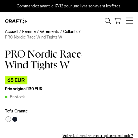
Commandez avant le 17/12 pour une livraison avant les fêtes.
Accueil
Femme
Vêtements
Collants
PRO Nordic Race Wind Tights W
PRO Nordic Race
Outlet
Wind Tights W
65 EUR
Prix original
130 EUR
En stock
Tofu-Granite
Votre taille est-elle en rupture de stock ?