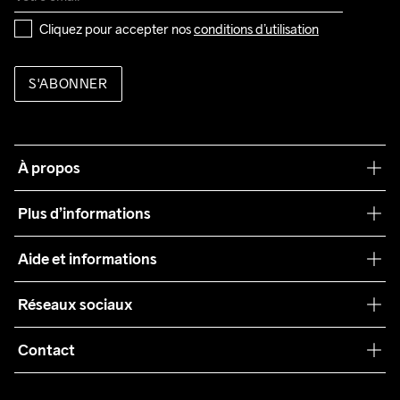
Cliquez pour accepter nos 
conditions d’utilisation
S'ABONNER
À propos
Notre philosophie
Plus d’informations
Craft Care Guide
Aide et informations
Teamwear
Service client
Réseaux sociaux
Durabilité
Conditions générales
Collaborations
Contact
Retours
Presse
customercare@craftsportswear.com
Expédition