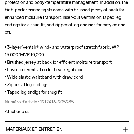
protection and body-temperature management. In addition, the 
protection and body-temperature management. In addition, the 
high-performance tights come with brushed jersey at back for 
high-performance tights come with brushed jersey at back for 
enhanced moisture transport, laser-cut ventilation, taped leg 
enhanced moisture transport, laser-cut ventilation, taped leg 
endings for a snug fit, and zipper at leg endings for easy on and 
endings for a snug fit, and zipper at leg endings for easy on and 
off.

off.

• 3-layer Ventair® wind- and waterproof stretch fabric, WP 
• 3-layer Ventair® wind- and waterproof stretch fabric, WP 
15,000/MVP 10,000

15,000/MVP 10,000

• Brushed jersey at back for efficient moisture transport

• Brushed jersey at back for efficient moisture transport

• Laser-cut ventilation for heat regulation

• Laser-cut ventilation for heat regulation

• Wide elastic waistband with draw cord

• Wide elastic waistband with draw cord

• Zipper at leg endings

• Zipper at leg endings

• Taped leg endigs for snug fit
• Taped leg endigs for snug fit
Numéro d'article : 1912416-905985
Numéro d'article : 1912416-905985
Afficher plus
MATÉRIAUX ET ENTRETIEN