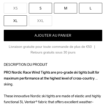
XS
S
M
L
XL
XXL
AJOUTER AU PANIER
Livraison gratuite pour toute commande de plus de €50
Retours gratuits sous 30 jours
DESCRIPTION DU PRODUIT
PRO Nordic Race Wind Tights are pro-grade ski tights built for 
PRO Nordic Race Wind Tights are pro-grade ski tights built for 
maximum performance at the highest level of cross-country 
maximum performance at the highest level of cross-country 
skiing. 

skiing. 

These innovative Nordic ski tights are made of elastic and highly 
These innovative Nordic ski tights are made of elastic and highly 
functional 3L Ventair® fabric that offers excellent weather-
functional 3L Ventair® fabric that offers excellent weather-