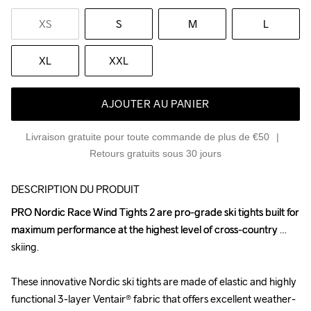
XS
S
M
L
XL
XXL
AJOUTER AU PANIER
Livraison gratuite pour toute commande de plus de €50
Retours gratuits sous 30 jours
DESCRIPTION DU PRODUIT
PRO Nordic Race Wind Tights 2 are pro-grade ski tights built for 
PRO Nordic Race Wind Tights 2 are pro-grade ski tights built for 
maximum performance at the highest level of cross-country 
maximum performance at the highest level of cross-country 
skiing. 

skiing. 

These innovative Nordic ski tights are made of elastic and highly 
These innovative Nordic ski tights are made of elastic and highly 
functional 3-layer Ventair® fabric that offers excellent weather-
functional 3-layer Ventair® fabric that offers excellent weather-