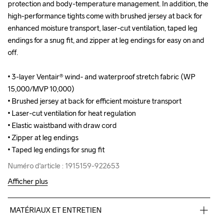
protection and body-temperature management. In addition, the 
protection and body-temperature management. In addition, the 
high-performance tights come with brushed jersey at back for 
high-performance tights come with brushed jersey at back for 
enhanced moisture transport, laser-cut ventilation, taped leg 
enhanced moisture transport, laser-cut ventilation, taped leg 
endings for a snug fit, and zipper at leg endings for easy on and 
endings for a snug fit, and zipper at leg endings for easy on and 
off.

off.

• 3-layer Ventair® wind- and waterproof stretch fabric (WP 
• 3-layer Ventair® wind- and waterproof stretch fabric (WP 
15,000/MVP 10,000)

15,000/MVP 10,000)

• Brushed jersey at back for efficient moisture transport

• Brushed jersey at back for efficient moisture transport

• Laser-cut ventilation for heat regulation

• Laser-cut ventilation for heat regulation

• Elastic waistband with draw cord

• Elastic waistband with draw cord

• Zipper at leg endings

• Zipper at leg endings

• Taped leg endings for snug fit
• Taped leg endings for snug fit
Numéro d'article : 1915159-922653
Numéro d'article : 1915159-922653
Afficher plus
MATÉRIAUX ET ENTRETIEN