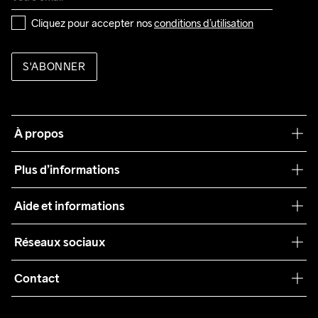
Cliquez pour accepter nos 
conditions d’utilisation
S'ABONNER
À propos
Notre philosophie
Plus d’informations
Craft Care Guide
Aide et informations
Teamwear
Service client
Réseaux sociaux
Durabilité
Conditions générales
Collaborations
Contact
Retours
Presse
customercare@craftsportswear.com
Expédition