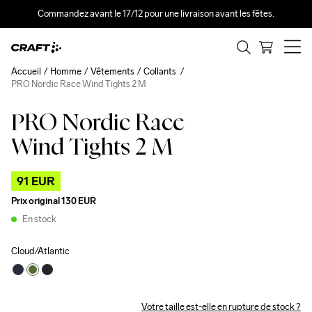
Commandez avant le 17/12 pour une livraison avant les fêtes.
Accueil
Homme
Vêtements
Collants
PRO Nordic Race Wind Tights 2 M
PRO Nordic Race
Outlet
Wind Tights 2 M
91 EUR
Prix original
130 EUR
En stock
Cloud/Atlantic
Votre taille est-elle en rupture de stock ?