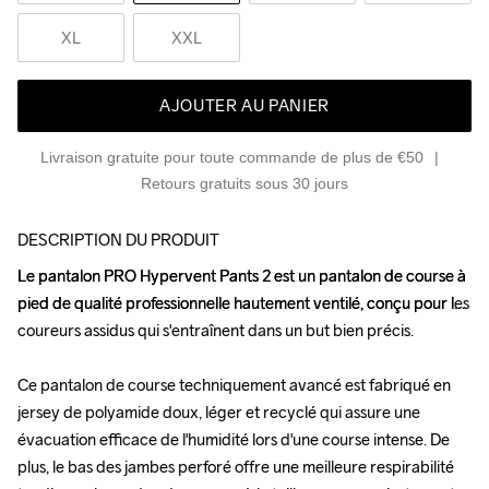
XL
XXL
AJOUTER AU PANIER
Livraison gratuite pour toute commande de plus de €50
Retours gratuits sous 30 jours
DESCRIPTION DU PRODUIT
Le pantalon PRO Hypervent Pants 2 est un pantalon de course à 
Le pantalon PRO Hypervent Pants 2 est un pantalon de course à 
pied de qualité professionnelle hautement ventilé, conçu pour les 
pied de qualité professionnelle hautement ventilé, conçu pour les 
coureurs assidus qui s'entraînent dans un but bien précis.

coureurs assidus qui s'entraînent dans un but bien précis.

Ce pantalon de course techniquement avancé est fabriqué en 
Ce pantalon de course techniquement avancé est fabriqué en 
jersey de polyamide doux, léger et recyclé qui assure une 
jersey de polyamide doux, léger et recyclé qui assure une 
évacuation efficace de l'humidité lors d'une course intense. De 
évacuation efficace de l'humidité lors d'une course intense. De 
plus, le bas des jambes perforé offre une meilleure respirabilité 
plus, le bas des jambes perforé offre une meilleure respirabilité 