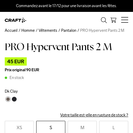
Commandez avant le 17/12 pour une livraison avant les fêtes.
Accueil
Homme
Vêtements
Pantalon
PRO Hypervent Pants 2 M
PRO Hypervent Pants 2 M
Outlet
45 EUR
Prix original
90 EUR
En stock
Dk Clay
Votre taille est-elle en rupture de stock ?
XS
S
M
L