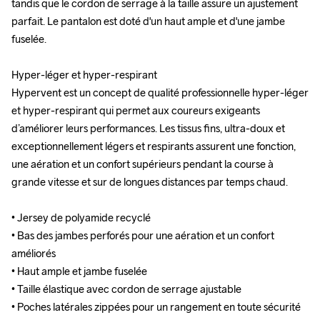
tandis que le cordon de serrage à la taille assure un ajustement 
tandis que le cordon de serrage à la taille assure un ajustement 
parfait. Le pantalon est doté d'un haut ample et d'une jambe 
parfait. Le pantalon est doté d'un haut ample et d'une jambe 
fuselée.

fuselée.

Hyper-léger et hyper-respirant 

Hyper-léger et hyper-respirant 

Hypervent est un concept de qualité professionnelle hyper-léger 
Hypervent est un concept de qualité professionnelle hyper-léger 
et hyper-respirant qui permet aux coureurs exigeants 
et hyper-respirant qui permet aux coureurs exigeants 
d’améliorer leurs performances. Les tissus fins, ultra-doux et 
d’améliorer leurs performances. Les tissus fins, ultra-doux et 
exceptionnellement légers et respirants assurent une fonction, 
exceptionnellement légers et respirants assurent une fonction, 
une aération et un confort supérieurs pendant la course à 
une aération et un confort supérieurs pendant la course à 
grande vitesse et sur de longues distances par temps chaud.

grande vitesse et sur de longues distances par temps chaud.

• Jersey de polyamide recyclé

• Jersey de polyamide recyclé

• Bas des jambes perforés pour une aération et un confort 
• Bas des jambes perforés pour une aération et un confort 
améliorés

améliorés

• Haut ample et jambe fuselée

• Haut ample et jambe fuselée

• Taille élastique avec cordon de serrage ajustable 

• Taille élastique avec cordon de serrage ajustable 

• Poches latérales zippées pour un rangement en toute sécurité
• Poches latérales zippées pour un rangement en toute sécurité