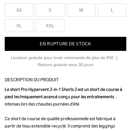
XS
S
M
L
XL
XXL
EN RUPTURE DE STOCK
Livraison gratuite pour toute commande de plus de €50
Retours gratuits sous 30 jours
DESCRIPTION DU PRODUIT
Le short Pro Hypervent 2-in-1 Shorts 2 est un short de course à 
Le short Pro Hypervent 2-in-1 Shorts 2 est un short de course à 
pied techniquement avancé conçu pour les entraînements 
pied techniquement avancé conçu pour les entraînements 
intenses lors des chaudes journées d'été.  

intenses lors des chaudes journées d'été.  

Ce short de course de qualité professionnelle est fabriqué à 
Ce short de course de qualité professionnelle est fabriqué à 
partir de tissu extensible recyclé. Il comprend des leggings 
partir de tissu extensible recyclé. Il comprend des leggings 