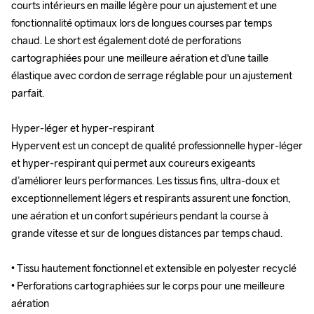
courts intérieurs en maille légère pour un ajustement et une 
courts intérieurs en maille légère pour un ajustement et une 
fonctionnalité optimaux lors de longues courses par temps 
fonctionnalité optimaux lors de longues courses par temps 
chaud. Le short est également doté de perforations 
chaud. Le short est également doté de perforations 
cartographiées pour une meilleure aération et d'une taille 
cartographiées pour une meilleure aération et d'une taille 
élastique avec cordon de serrage réglable pour un ajustement 
élastique avec cordon de serrage réglable pour un ajustement 
parfait.

parfait.

Hyper-léger et hyper-respirant 

Hyper-léger et hyper-respirant 

Hypervent est un concept de qualité professionnelle hyper-léger 
Hypervent est un concept de qualité professionnelle hyper-léger 
et hyper-respirant qui permet aux coureurs exigeants 
et hyper-respirant qui permet aux coureurs exigeants 
d’améliorer leurs performances. Les tissus fins, ultra-doux et 
d’améliorer leurs performances. Les tissus fins, ultra-doux et 
exceptionnellement légers et respirants assurent une fonction, 
exceptionnellement légers et respirants assurent une fonction, 
une aération et un confort supérieurs pendant la course à 
une aération et un confort supérieurs pendant la course à 
grande vitesse et sur de longues distances par temps chaud.

grande vitesse et sur de longues distances par temps chaud.

• Tissu hautement fonctionnel et extensible en polyester recyclé

• Tissu hautement fonctionnel et extensible en polyester recyclé

• Perforations cartographiées sur le corps pour une meilleure 
• Perforations cartographiées sur le corps pour une meilleure 
aération

aération
