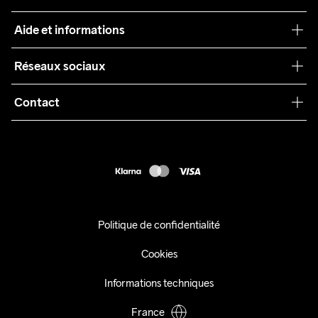
Craft Care Guide
Aide et informations
Teamwear
Service client
Réseaux sociaux
Durabilité
Conditions générales
Collaborations
Contact
Retours
Presse
customercare@craftsportswear.com
Expédition
+46 (0) 33 722 32 10
FAQ
Accessibility statement
Exercer mon droit de rétractation
Politique de confidentialité
Cookies
Informations techniques
France