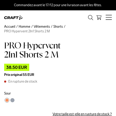
Commandez avant le 17/12 pour une livraison avant les fêtes.
Accueil
Homme
Vêtements
Shorts
PRO Hypervent 2In1 Shorts 2 M
PRO Hypervent
Outlet
2In1 Shorts 2 M
38.50 EUR
Prix original
55 EUR
En rupture de stock
Sour
Votre taille est-elle en rupture de stock ?