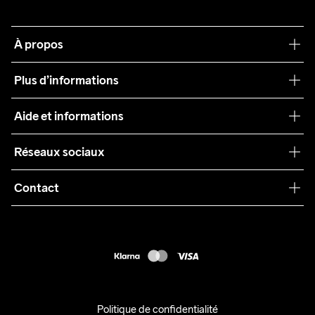
À propos
Notre philosophie
Plus d’informations
Craft Care Guide
Aide et informations
Teamwear
Service client
Réseaux sociaux
Durabilité
Conditions générales
Collaborations
Contact
Retours
Presse
customercare@craftsportswear.com
Expédition
+46 (0) 33 722 32 10
FAQ
Accessibility statement
Exercer mon droit de rétractation
Politique de confidentialité