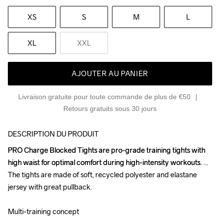
XS
S
M
L
XL
XXL
AJOUTER AU PANIER
Livraison gratuite pour toute commande de plus de €50
Retours gratuits sous 30 jours
DESCRIPTION DU PRODUIT
PRO Charge Blocked Tights are pro-grade training tights with 
PRO Charge Blocked Tights are pro-grade training tights with 
high waist for optimal comfort during high-intensity workouts. 
high waist for optimal comfort during high-intensity workouts. 
The tights are made of soft, recycled polyester and elastane 
The tights are made of soft, recycled polyester and elastane 
jersey with great pullback. 

jersey with great pullback. 

Multi-training concept

Multi-training concept
