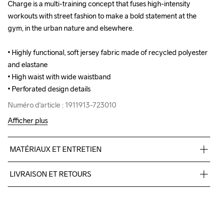
Charge is a multi-training concept that fuses high-intensity 
Charge is a multi-training concept that fuses high-intensity 
workouts with street fashion to make a bold statement at the 
workouts with street fashion to make a bold statement at the 
gym, in the urban nature and elsewhere.

gym, in the urban nature and elsewhere.

• Highly functional, soft jersey fabric made of recycled polyester 
• Highly functional, soft jersey fabric made of recycled polyester 
and elastane  

and elastane  

• High waist with wide waistband 

• High waist with wide waistband 

• Perforated design details
• Perforated design details
Numéro d'article : 1911913-723010
Numéro d'article : 1911913-723010
Afficher plus
MATÉRIAUX ET ENTRETIEN
77% Polyester-recycled 23% Elastane
LIVRAISON ET RETOURS
Livraison gratuite à partir de €50.
Pour les commandes inférieures, nous facturons €5.
Do Not Bleach
Do Not Dry 
Ironing Low 
Lavage en 
Tumble Low 
Nous faisons appel à DHL qui livre pendant la journée.