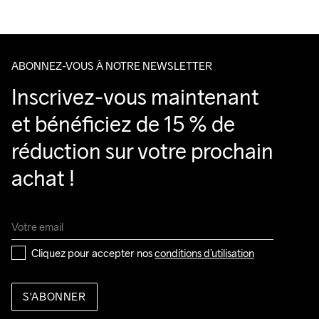
Clean
Temp
machine à 
Temp
Veillez à choisir une adresse où vous recevrez le colis.
40 degrés.
ABONNEZ-VOUS À NOTRE NEWSLETTER
Inscrivez-vous maintenant 
et bénéficiez de 15 % de 
réduction sur votre prochain 
achat !
Cliquez pour accepter nos 
conditions d’utilisation
S'ABONNER