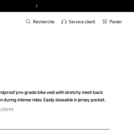
Recherche
Service client
Panier
T
ndproof pro-grade bike vest with stretchy mesh back 
ndproof pro-grade bike vest with stretchy mesh back 
n during intense rides. Easily stowable in jersey pocket
n during intense rides. Easily stowable in jersey pocket
-574999
-574999