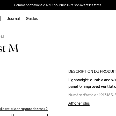
Commandez avant le 17/12 pour une livraison avant les fêtes.
Journal
Guides
Outlet
t M
st M
DESCRIPTION DU PRODUI
Lightweight, durable and wi
Lightweight, durable and wi
panel for improved ventilatio
panel for improved ventilatio
Numéro d'article : 1913185
Numéro d'article : 1913185
Afficher plus
ille est-elle en rupture de stock ?