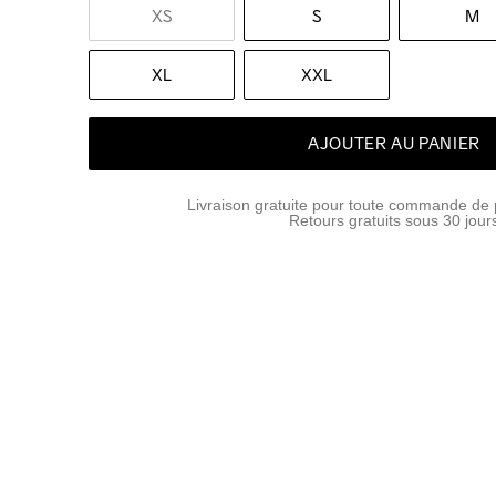
XS
S
M
XL
XXL
AJOUTER AU PANIER
Livraison gratuite pour toute commande de 
Retours gratuits sous 30 jour