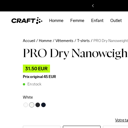
Homme
Femme
Enfant
Outlet
Accueil
Homme
Vêtements
T-shirts
PRO Dry Nanoweight
PRO Dry Nanoweigh
31.50 EUR
Prix original
45 EUR
En stock
White
Votre ta