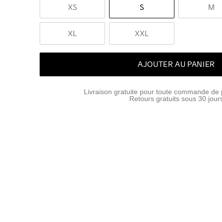
XS
S
M
XL
XXL
AJOUTER AU PANIER
Livraison gratuite pour toute commande de 
Retours gratuits sous 30 jour