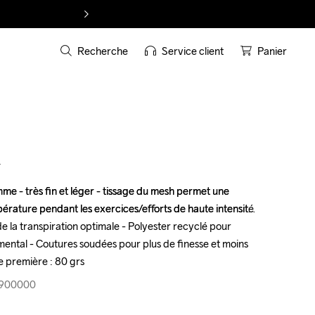
Recherche
Service client
Panier
T
e - très fin et léger - tissage du mesh permet une 
e - très fin et léger - tissage du mesh permet une 
érature pendant les exercices/efforts de haute intensité 
érature pendant les exercices/efforts de haute intensité 
e la transpiration optimale - Polyester recyclé pour 
e la transpiration optimale - Polyester recyclé pour 
ental - Coutures soudées pour plus de finesse et moins 
ental - Coutures soudées pour plus de finesse et moins 
e première : 80 grs
e première : 80 grs
1-900000
1-900000