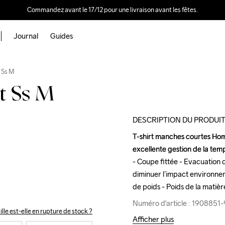
Commandez avant le 17/12 pour une livraison avant les fêtes.
Journal
Guides
Outlet
Recycled
 Ss M
t Ss M
DESCRIPTION DU PRODUI
T-shirt manches courtes Homm
T-shirt manches courtes Homm
excellente gestion de la temp
excellente gestion de la temp
- Coupe fittée - Evacuation d
- Coupe fittée - Evacuation d
diminuer l’impact environnem
diminuer l’impact environnem
de poids - Poids de la matièr
de poids - Poids de la matièr
Numéro d'article : 190885
Numéro d'article : 190885
ille est-elle en rupture de stock ?
Afficher plus