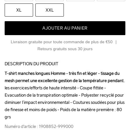
XL
XXL
AJOUTER AU PANIER
Livraison gratuite pour toute commande de plus de €50
Retours gratuits sous 30 jours
DESCRIPTION DU PRODUIT
T-shirt manches longues Homme - très fin et léger - tissage du 
T-shirt manches longues Homme - très fin et léger - tissage du 
mesh permet une excellente gestion de la température pendant 
mesh permet une excellente gestion de la température pendant 
les exercices/efforts de haute intensité - Coupe fittée - 
les exercices/efforts de haute intensité - Coupe fittée - 
Evacuation de la transpiration optimale - Polyester recyclé pour 
Evacuation de la transpiration optimale - Polyester recyclé pour 
diminuer l’impact environnemental - Coutures soudées pour plus 
diminuer l’impact environnemental - Coutures soudées pour plus 
de finesse et moins de poids - Poids de la matière première : 80 
de finesse et moins de poids - Poids de la matière première : 80 
grs
grs
Numéro d'article : 1908852-999000
Numéro d'article : 1908852-999000