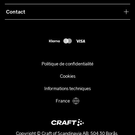
Conditions générales
Collaborations
Contact
Retours
Presse
customercare@craftsportswear.com
Expédition
+46 (0) 33 722 32 10
FAQ
Accessibility statement
Exercer mon droit de rétractation
Politique de confidentialité
Cookies
Informations techniques
France
Copyright © Craft of Scandinavia AB, 504 30 Borås. 
