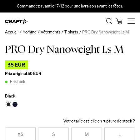
Commandez avant le 17/12 pour une livraison avant les fêtes.
Accueil
Homme
Vêtements
T-shirts
PRO Dry Nanoweight Ls M
PRO Dry Nanoweight Ls M
Outlet
35 EUR
Prix original
50 EUR
En stock
Black
Votre taille est-elle en rupture de stock ?
XS
S
M
L