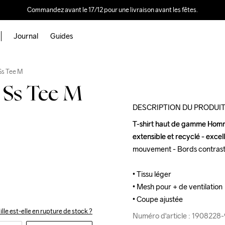
Commandez avant le 17/12 pour une livraison avant les fêtes.
Journal
Guides
Outlet
Ss Tee M
 Ss Tee M
DESCRIPTION DU PRODUI
T-shirt haut de gamme Homme
T-shirt haut de gamme Homme
extensible et recyclé - excell
extensible et recyclé - excell
mouvement - Bords contrastés
mouvement - Bords contrastés
• Tissu léger

• Tissu léger

• Mesh pour + de ventilation 

• Mesh pour + de ventilation 

• Coupe ajustée
• Coupe ajustée
ille est-elle en rupture de stock ?
Numéro d'article : 190822
Numéro d'article : 190822