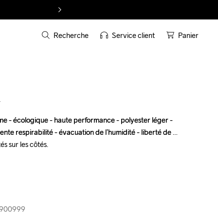
Recherche
Service client
Panier
T
 - écologique - haute performance - polyester léger - 
 - écologique - haute performance - polyester léger - 
ente respirabilité - évacuation de l’humidité - liberté de 
ente respirabilité - évacuation de l’humidité - liberté de 
 sur les côtés.

 sur les côtés.

8-900999
8-900999