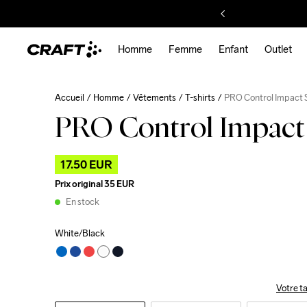
Homme
Femme
Enfant
Outlet
Accueil
Homme
Vêtements
T-shirts
PRO Control Impact 
PRO Control Impact
17.50 EUR
Prix original
35 EUR
En stock
White/Black
Votre ta