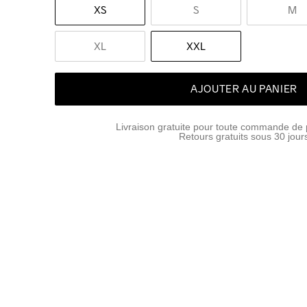
XS
S
M
XL
XXL
AJOUTER AU PANIER
Livraison gratuite pour toute commande de 
Retours gratuits sous 30 jour