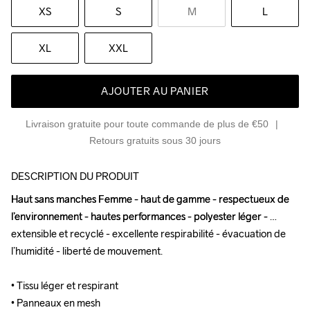
XS
S
M
L
XL
XXL
AJOUTER AU PANIER
Livraison gratuite pour toute commande de plus de €50
Retours gratuits sous 30 jours
DESCRIPTION DU PRODUIT
Haut sans manches Femme - haut de gamme - respectueux de 
Haut sans manches Femme - haut de gamme - respectueux de 
l’environnement - hautes performances - polyester léger - 
l’environnement - hautes performances - polyester léger - 
extensible et recyclé - excellente respirabilité - évacuation de 
extensible et recyclé - excellente respirabilité - évacuation de 
l’humidité - liberté de mouvement.

l’humidité - liberté de mouvement.

• Tissu léger et respirant

• Tissu léger et respirant

• Panneaux en mesh

• Panneaux en mesh
