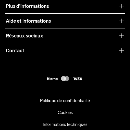
Notre philosophie
Plus d’informations
Craft Care Guide
Aide et informations
Teamwear
Service client
Réseaux sociaux
Durabilité
Conditions générales
Collaborations
Contact
Retours
Presse
customercare@craftsportswear.com
Expédition
+46 (0) 33 722 32 10
FAQ
Accessibility statement
Exercer mon droit de rétractation
Politique de confidentialité
Cookies
Informations techniques