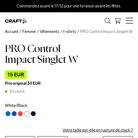
Commandez avant le 17/12 pour une livraison avant les fêtes.
Accueil
Femme
Vêtements
t-shirts
PRO Control Impact Singlet W
PRO Control
Outlet
Impact Singlet W
15 EUR
Prix original
30 EUR
En stock
White/Black
Votre taille est-elle en rupture de stock ?