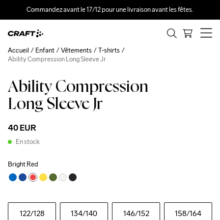
Commandez avant le 17/12 pour une livraison avant les fêtes.
Accueil
Enfant
Vêtements
T-shirts
Ability Compression Long Sleeve Jr
Ability Compression
Long Sleeve Jr
40 EUR
En stock
Bright Red
122
/128
134
/140
146
/152
158
/164