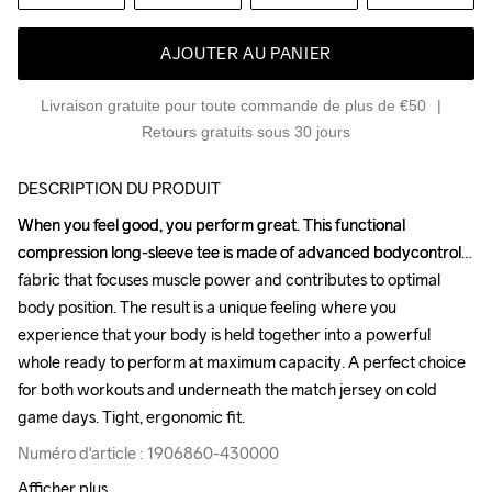
AJOUTER AU PANIER
Livraison gratuite pour toute commande de plus de €50
Retours gratuits sous 30 jours
DESCRIPTION DU PRODUIT
When you feel good, you perform great. This functional 
When you feel good, you perform great. This functional 
compression long-sleeve tee is made of advanced bodycontrol 
compression long-sleeve tee is made of advanced bodycontrol 
fabric that focuses muscle power and contributes to optimal 
fabric that focuses muscle power and contributes to optimal 
body position. The result is a unique feeling where you 
body position. The result is a unique feeling where you 
experience that your body is held together into a powerful 
experience that your body is held together into a powerful 
whole ready to perform at maximum capacity. A perfect choice 
whole ready to perform at maximum capacity. A perfect choice 
for both workouts and underneath the match jersey on cold 
for both workouts and underneath the match jersey on cold 
game days. Tight, ergonomic fit.
game days. Tight, ergonomic fit.
Numéro d'article : 1906860-430000
Numéro d'article : 1906860-430000
Afficher plus