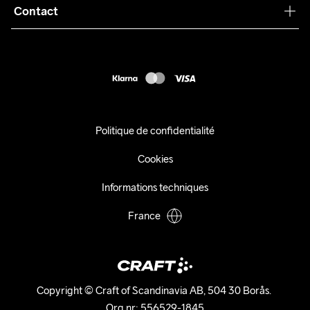
Collaborations
Contact
Retours
Presse
customercare@craftsportswear.com
Expédition
+46 (0) 33 722 32 10
FAQ
Accessibility statement
Exercer mon droit de rétractation
Politique de confidentialité
Cookies
Informations techniques
France
Copyright © Craft of Scandinavia AB, 504 30 Borås. 

Org.nr: 556529-1845