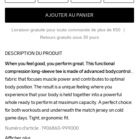
AJOUTER AU PANIER
Livraison gratuite pour toute commande de plus de €50
Retours gratuits sous 30 jours
DESCRIPTION DU PRODUIT
When you feel good, you perform great. This functional 
When you feel good, you perform great. This functional 
compression long-sleeve tee is made of advanced bodycontrol 
compression long-sleeve tee is made of advanced bodycontrol 
fabric that focuses muscle power and contributes to optimal 
fabric that focuses muscle power and contributes to optimal 
body position. The result is a unique feeling where you 
body position. The result is a unique feeling where you 
experience that your body is held together into a powerful 
experience that your body is held together into a powerful 
whole ready to perform at maximum capacity. A perfect choice 
whole ready to perform at maximum capacity. A perfect choice 
for both workouts and underneath the match jersey on cold 
for both workouts and underneath the match jersey on cold 
game days. Tight, ergonomic fit.
game days. Tight, ergonomic fit.
Numéro d'article : 1906860-999000
Numéro d'article : 1906860-999000
Afficher plus