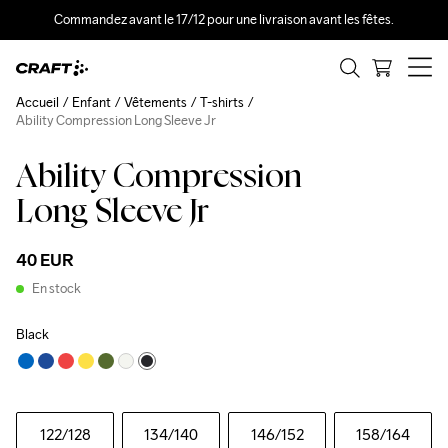
Commandez avant le 17/12 pour une livraison avant les fêtes.
Accueil
Enfant
Vêtements
T-shirts
Ability Compression Long Sleeve Jr
Ability Compression
Long Sleeve Jr
40 EUR
En stock
Black
122
/128
134
/140
146
/152
158
/164