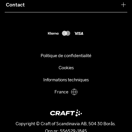
Collaborations
Contact
Retours
Presse
customercare@craftsportswear.com
Expédition
+46 (0) 33 722 32 10
FAQ
Accessibility statement
Exercer mon droit de rétractation
Politique de confidentialité
Cookies
Informations techniques
France
Copyright © Craft of Scandinavia AB, 504 30 Borås. 

Org.nr: 556529-1845