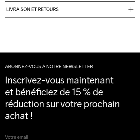
LIVRAISON ET RETOURS
Livraison gratuite à partir de €50.
Lavage en 
Pour les commandes inférieures, nous facturons €5.
machine à 
Nous faisons appel à DHL qui livre pendant la journée.
40 degrés.
Veillez à choisir une adresse où vous recevrez le colis.
ABONNEZ-VOUS À NOTRE NEWSLETTER
Inscrivez-vous maintenant 
et bénéficiez de 15 % de 
réduction sur votre prochain 
achat !