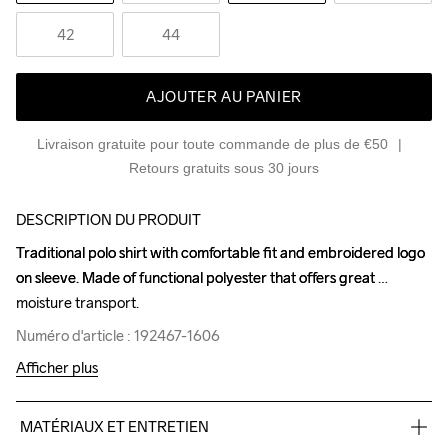
42
44
AJOUTER AU PANIER
Livraison gratuite pour toute commande de plus de €50
Retours gratuits sous 30 jours
DESCRIPTION DU PRODUIT
Traditional polo shirt with comfortable fit and embroidered logo 
Traditional polo shirt with comfortable fit and embroidered logo 
on sleeve. Made of functional polyester that offers great 
on sleeve. Made of functional polyester that offers great 
moisture transport.
moisture transport.
Numéro d'article : 192467-1606
Numéro d'article : 192467-1606
Afficher plus
MATÉRIAUX ET ENTRETIEN