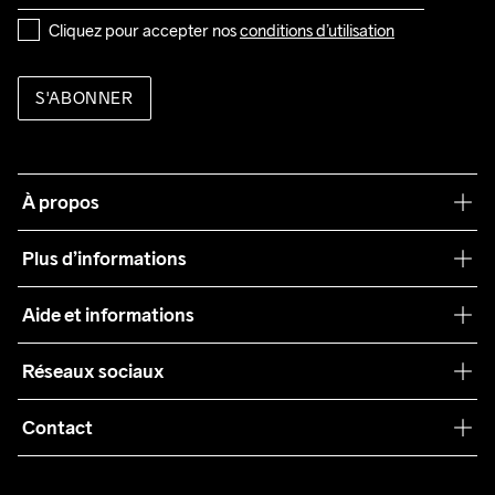
Cliquez pour accepter nos 
conditions d’utilisation
S'ABONNER
À propos
Notre philosophie
Plus d’informations
Craft Care Guide
Aide et informations
Teamwear
Service client
Réseaux sociaux
Durabilité
Conditions générales
Collaborations
Contact
Retours
Presse
customercare@craftsportswear.com
Expédition