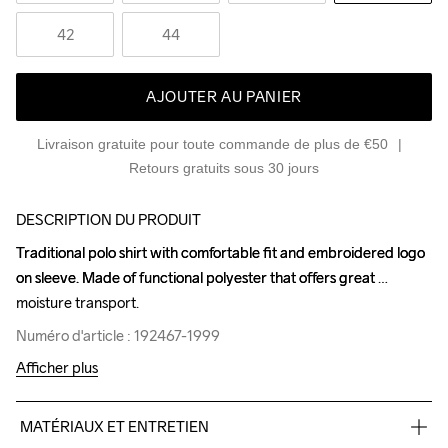
42
44
AJOUTER AU PANIER
Livraison gratuite pour toute commande de plus de €50
Retours gratuits sous 30 jours
DESCRIPTION DU PRODUIT
Traditional polo shirt with comfortable fit and embroidered logo 
Traditional polo shirt with comfortable fit and embroidered logo 
on sleeve. Made of functional polyester that offers great 
on sleeve. Made of functional polyester that offers great 
moisture transport.
moisture transport.
Numéro d'article : 192467-1999
Numéro d'article : 192467-1999
Afficher plus
MATÉRIAUX ET ENTRETIEN