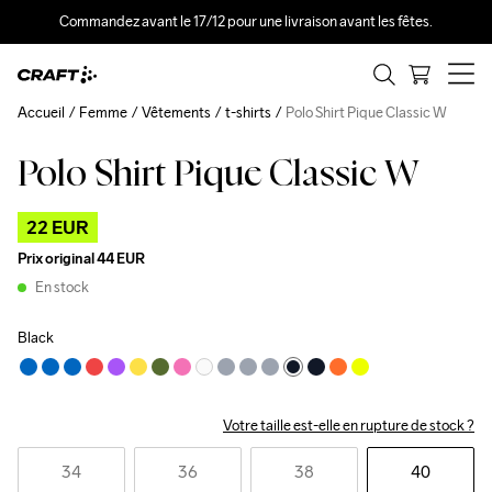
Commandez avant le 17/12 pour une livraison avant les fêtes.
Accueil
Femme
Vêtements
t-shirts
Polo Shirt Pique Classic W
Polo Shirt Pique Classic W
Outlet
22 EUR
Prix original
44 EUR
En stock
Black
Votre taille est-elle en rupture de stock ?
34
36
38
40