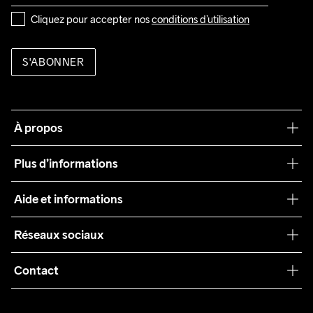
Cliquez pour accepter nos 
conditions d’utilisation
S'ABONNER
À propos
Notre philosophie
Plus d’informations
Craft Care Guide
Aide et informations
Teamwear
Service client
Réseaux sociaux
Durabilité
Conditions générales
Collaborations
Contact
Retours
Presse
customercare@craftsportswear.com
Expédition