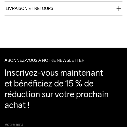
LIVRAISON ET RETOURS
Livraison gratuite à partir de €50.
Lavage en 
Pour les commandes inférieures, nous facturons €5.
machine à 
Nous faisons appel à DHL qui livre pendant la journée.
40 degrés.
Veillez à choisir une adresse où vous recevrez le colis.
ABONNEZ-VOUS À NOTRE NEWSLETTER
Inscrivez-vous maintenant 
et bénéficiez de 15 % de 
réduction sur votre prochain 
achat !