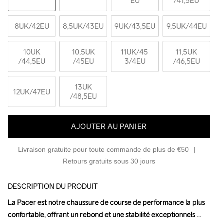
EU
/41,5EU
8UK
/42EU
8,5UK
/43EU
9UK
/43,5EU
9,5UK
/44EU
10UK
10,5UK
11UK
/45 
11,5UK
/44,5EU
/45EU
3/4EU
/46,5EU
13UK
12UK
/47EU
/48,5EU
AJOUTER AU PANIER
Livraison gratuite pour toute commande de plus de €50
Retours gratuits sous 30 jours
DESCRIPTION DU PRODUIT
La Pacer est notre chaussure de course de performance la plus 
La Pacer est notre chaussure de course de performance la plus 
confortable, offrant un rebond et une stabilité exceptionnels 
confortable, offrant un rebond et une stabilité exceptionnels 