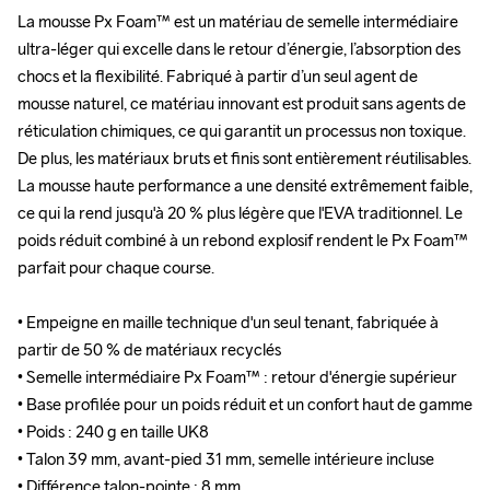
La mousse Px Foam™ est un matériau de semelle intermédiaire 
La mousse Px Foam™ est un matériau de semelle intermédiaire 
ultra-léger qui excelle dans le retour d’énergie, l’absorption des 
ultra-léger qui excelle dans le retour d’énergie, l’absorption des 
chocs et la flexibilité. Fabriqué à partir d’un seul agent de 
chocs et la flexibilité. Fabriqué à partir d’un seul agent de 
mousse naturel, ce matériau innovant est produit sans agents de 
mousse naturel, ce matériau innovant est produit sans agents de 
réticulation chimiques, ce qui garantit un processus non toxique. 
réticulation chimiques, ce qui garantit un processus non toxique. 
De plus, les matériaux bruts et finis sont entièrement réutilisables. 
De plus, les matériaux bruts et finis sont entièrement réutilisables. 
La mousse haute performance a une densité extrêmement faible, 
La mousse haute performance a une densité extrêmement faible, 
ce qui la rend jusqu'à 20 % plus légère que l'EVA traditionnel. Le 
ce qui la rend jusqu'à 20 % plus légère que l'EVA traditionnel. Le 
poids réduit combiné à un rebond explosif rendent le Px Foam™ 
poids réduit combiné à un rebond explosif rendent le Px Foam™ 
parfait pour chaque course.

parfait pour chaque course.

• Empeigne en maille technique d'un seul tenant, fabriquée à 
• Empeigne en maille technique d'un seul tenant, fabriquée à 
partir de 50 % de matériaux recyclés

partir de 50 % de matériaux recyclés

• Semelle intermédiaire Px Foam™ : retour d'énergie supérieur

• Semelle intermédiaire Px Foam™ : retour d'énergie supérieur

• Base profilée pour un poids réduit et un confort haut de gamme

• Base profilée pour un poids réduit et un confort haut de gamme

• Poids : 240 g en taille UK8

• Poids : 240 g en taille UK8

• Talon 39 mm, avant-pied 31 mm, semelle intérieure incluse

• Talon 39 mm, avant-pied 31 mm, semelle intérieure incluse

• Différence talon-pointe : 8 mm
• Différence talon-pointe : 8 mm