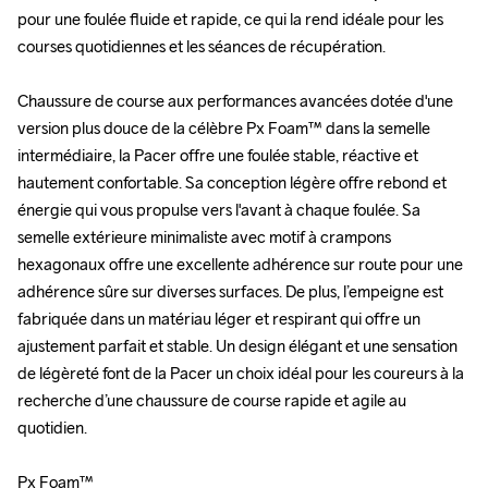
pour une foulée fluide et rapide, ce qui la rend idéale pour les 
pour une foulée fluide et rapide, ce qui la rend idéale pour les 
courses quotidiennes et les séances de récupération.

courses quotidiennes et les séances de récupération.

Chaussure de course aux performances avancées dotée d'une 
Chaussure de course aux performances avancées dotée d'une 
version plus douce de la célèbre Px Foam™ dans la semelle 
version plus douce de la célèbre Px Foam™ dans la semelle 
intermédiaire, la Pacer offre une foulée stable, réactive et 
intermédiaire, la Pacer offre une foulée stable, réactive et 
hautement confortable. Sa conception légère offre rebond et 
hautement confortable. Sa conception légère offre rebond et 
énergie qui vous propulse vers l'avant à chaque foulée. Sa 
énergie qui vous propulse vers l'avant à chaque foulée. Sa 
semelle extérieure minimaliste avec motif à crampons 
semelle extérieure minimaliste avec motif à crampons 
hexagonaux offre une excellente adhérence sur route pour une 
hexagonaux offre une excellente adhérence sur route pour une 
adhérence sûre sur diverses surfaces. De plus, l’empeigne est 
adhérence sûre sur diverses surfaces. De plus, l’empeigne est 
fabriquée dans un matériau léger et respirant qui offre un 
fabriquée dans un matériau léger et respirant qui offre un 
ajustement parfait et stable. Un design élégant et une sensation 
ajustement parfait et stable. Un design élégant et une sensation 
de légèreté font de la Pacer un choix idéal pour les coureurs à la 
de légèreté font de la Pacer un choix idéal pour les coureurs à la 
recherche d’une chaussure de course rapide et agile au 
recherche d’une chaussure de course rapide et agile au 
quotidien. 

quotidien. 

Px Foam™

Px Foam™
