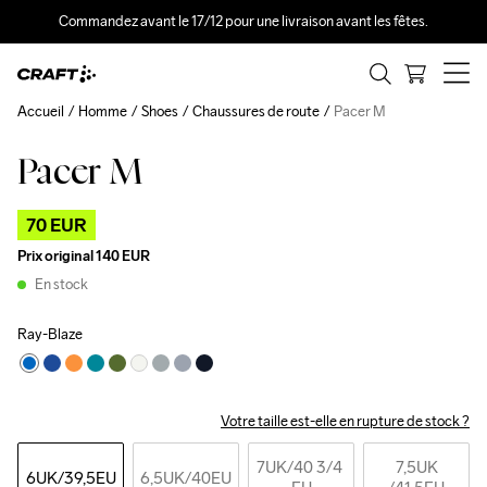
Commandez avant le 17/12 pour une livraison avant les fêtes.
Accueil
Homme
Shoes
Chaussures de route
Pacer M
Pacer M
Outlet
70 EUR
Prix original
140 EUR
En stock
Ray-Blaze
Votre taille est-elle en rupture de stock ?
7UK
/40 3/4 
7,5UK
6UK
/39,5EU
6,5UK
/40EU