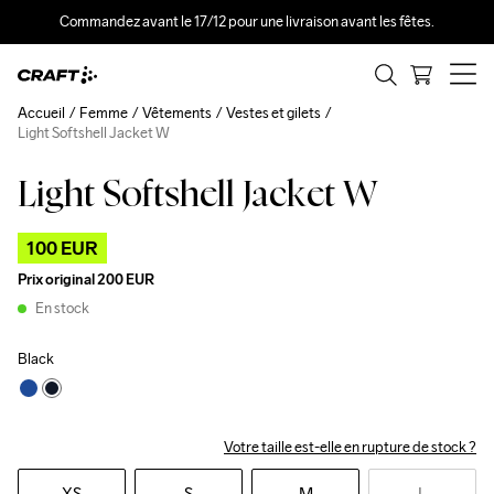
Commandez avant le 17/12 pour une livraison avant les fêtes.
Accueil
Femme
Vêtements
Vestes et gilets
Light Softshell Jacket W
Light Softshell Jacket W
Outlet
100 EUR
Prix original
200 EUR
En stock
Black
Votre taille est-elle en rupture de stock ?
XS
S
M
L