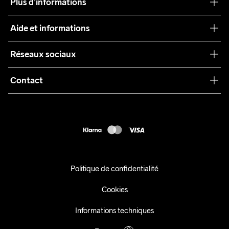
Plus d’informations
Craft Care Guide
Aide et informations
Teamwear
Service client
Réseaux sociaux
Durabilité
Conditions générales
Collaborations
Contact
Retours
Presse
customercare@craftsportswear.com
Expédition
+46 (0) 33 722 32 10
FAQ
Accessibility statement
Exercer mon droit de rétractation
Politique de confidentialité
Cookies
Informations techniques