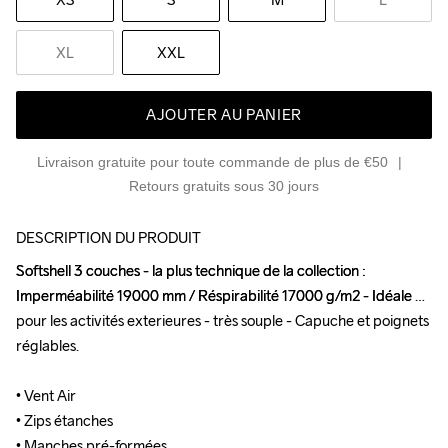
XL
XXL
AJOUTER AU PANIER
Livraison gratuite pour toute commande de plus de €50
Retours gratuits sous 30 jours
DESCRIPTION DU PRODUIT
Softshell 3 couches - la plus technique de la collection : 
Softshell 3 couches - la plus technique de la collection : 
Imperméabilité 19000 mm / Réspirabilité 17000 g/m2 - Idéale 
Imperméabilité 19000 mm / Réspirabilité 17000 g/m2 - Idéale 
pour les activités exterieures - très souple - Capuche et poignets 
pour les activités exterieures - très souple - Capuche et poignets 
réglables.

réglables.

• Vent Air 

• Vent Air 

• Zips étanches 

• Zips étanches 

• Manches pré-formées 

• Manches pré-formées 
