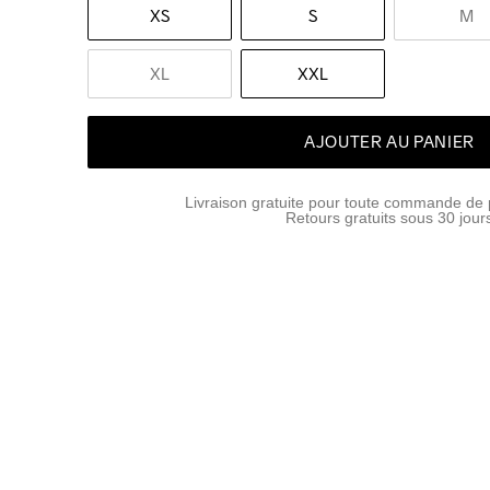
XS
S
M
XL
XXL
AJOUTER AU PANIER
Livraison gratuite pour toute commande de 
Retours gratuits sous 30 jour