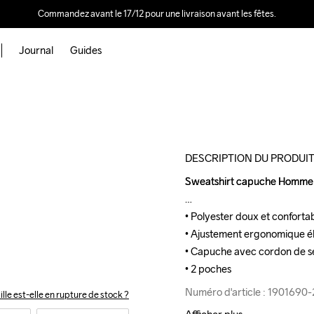
Commandez avant le 17/12 pour une livraison avant les fêtes.
Journal
Guides
Outlet
DESCRIPTION DU PRODUI
Sweatshirt capuche Homme - 
Sweatshirt capuche Homme - 
• Polyester doux et confortab
• Polyester doux et confortab
• Ajustement ergonomique él
• Ajustement ergonomique él
• Capuche avec cordon de s
• Capuche avec cordon de s
• 2 poches
• 2 poches
Numéro d'article : 1901690
Numéro d'article : 1901690
ille est-elle en rupture de stock ?