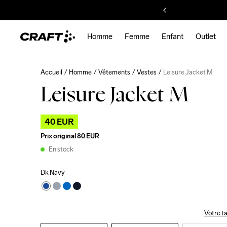
Homme
Femme
Enfant
Outlet
Accueil
Homme
Vêtements
Vestes
Leisure Jacket M
Leisure Jacket M
40 EUR
Prix original
80 EUR
En stock
Dk Navy
Votre ta