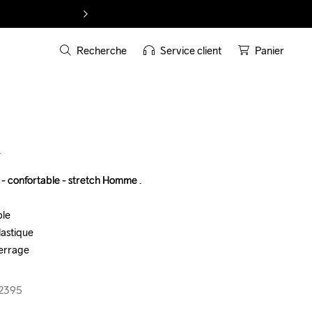
Recherche
Service client
Panier
T
confortable - stretch Homme .

confortable - stretch Homme .

le

le

astique

astique

errage

errage

-2395
-2395