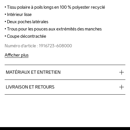
• Tissu polaire à poils longs en 100 % polyester recyclé

• Tissu polaire à poils longs en 100 % polyester recyclé

• Intérieur lisse

• Intérieur lisse

• Deux poches latérales

• Deux poches latérales

• Trous pour les pouces aux extrémités des manches

• Trous pour les pouces aux extrémités des manches

• Coupe décontractée
• Coupe décontractée
Numéro d'article : 1916723-608000
Numéro d'article : 1916723-608000
Afficher plus
MATÉRIAUX ET ENTRETIEN
100% Polyester recyclé
LIVRAISON ET RETOURS
Livraison gratuite à partir de €50.
Pour les commandes inférieures, nous facturons €5.
Nous faisons appel à DHL qui livre pendant la journée.
Veillez à choisir une adresse où vous recevrez le colis.