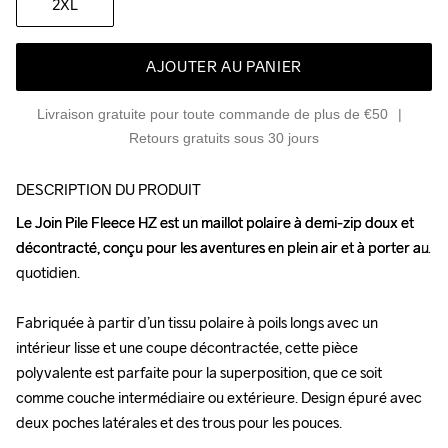
2XL
AJOUTER AU PANIER
Livraison gratuite pour toute commande de plus de €50
Retours gratuits sous 30 jours
DESCRIPTION DU PRODUIT
Le Join Pile Fleece HZ est un maillot polaire à demi-zip doux et 
Le Join Pile Fleece HZ est un maillot polaire à demi-zip doux et 
décontracté, conçu pour les aventures en plein air et à porter au 
décontracté, conçu pour les aventures en plein air et à porter au 
quotidien.

quotidien.

Fabriquée à partir d’un tissu polaire à poils longs avec un 
Fabriquée à partir d’un tissu polaire à poils longs avec un 
intérieur lisse et une coupe décontractée, cette pièce 
intérieur lisse et une coupe décontractée, cette pièce 
polyvalente est parfaite pour la superposition, que ce soit 
polyvalente est parfaite pour la superposition, que ce soit 
comme couche intermédiaire ou extérieure. Design épuré avec 
comme couche intermédiaire ou extérieure. Design épuré avec 
deux poches latérales et des trous pour les pouces.

deux poches latérales et des trous pour les pouces.
