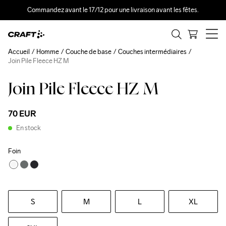
Commandez avant le 17/12 pour une livraison avant les fêtes.
Accueil
Homme
Couche de base
Couches intermédiaires
Join Pile Fleece HZ M
Join Pile Fleece HZ M
70 EUR
En stock
Foin
S
M
L
XL