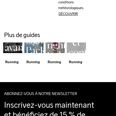
conditions 
conditions 
Running 
météorologiques.
météorologiques.
Jackets 
DÉCOUVRIR
Guide
Short 2-
Hypervent 
Find
Semi-
en-1  
Light Wind 
Marathon
Performan
Jacket
the
Plus de guides
Conseils
Lightweight.
et
right
avant
Packable.
confort
jacket
la
Barely
en
Running
Running
Running
Running
for
course
There.
un
your
running
ABONNEZ-VOUS À NOTRE NEWSLETTER
Inscrivez-vous maintenant 
et bénéficiez de 15 % de 