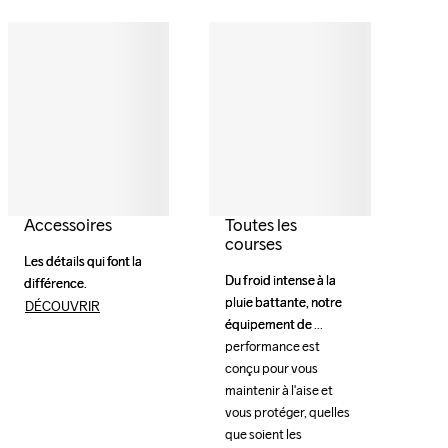
Accessoires
Toutes les
courses
Les détails qui font la 
Les détails qui font la 
Du froid intense à la 
Du froid intense à la 
différence.
différence.
pluie battante, notre 
pluie battante, notre 
DÉCOUVRIR
équipement de 
équipement de 
performance est 
performance est 
conçu pour vous 
conçu pour vous 
maintenir à l'aise et 
maintenir à l'aise et 
vous protéger, quelles 
vous protéger, quelles 
que soient les 
que soient les 