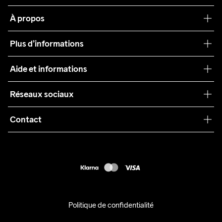
À propos
Notre philosophie
Plus d’informations
Craft Care Guide
Aide et informations
Teamwear
Service client
Réseaux sociaux
Durabilité
Conditions générales
Collaborations
Contact
Retours
Presse
customercare@craftsportswear.com
Expédition
+46 (0) 33 722 32 10
FAQ
Accessibility statement
Exercer mon droit de rétractation
Politique de confidentialité