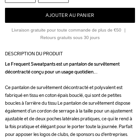
AJOUTER AU PANIER
Livraison gratuite pour toute commande de plus de €50
Retours gratuits sous 30 jours
DESCRIPTION DU PRODUIT
Le Frequent Sweatpants est un pantalon de survêtement 
Le Frequent Sweatpants est un pantalon de survêtement 
décontracté conçu pour un usage quotidien.

décontracté conçu pour un usage quotidien.

Ce pantalon de survêtement décontracté et polyvalent est 
Ce pantalon de survêtement décontracté et polyvalent est 
fabriqué en tissu en coton épais bouclé, qui sont de petites 
fabriqué en tissu en coton épais bouclé, qui sont de petites 
boucles à l’arrière du tissu Le pantalon de survêtement dispose 
boucles à l’arrière du tissu Le pantalon de survêtement dispose 
également d’un cordon de serrage à la taille pour un ajustement 
également d’un cordon de serrage à la taille pour un ajustement 
ajustable et de deux poches latérales pratiques, ce qui le rend à 
ajustable et de deux poches latérales pratiques, ce qui le rend à 
la fois pratique et élégant pour le porter toute la journée. Parfait 
la fois pratique et élégant pour le porter toute la journée. Parfait 
pour apposer les logos de clubs, de sponsors ou d'entreprises.

pour apposer les logos de clubs, de sponsors ou d'entreprises.
