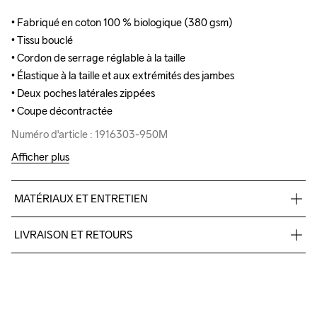
• Fabriqué en coton 100 % biologique (380 gsm)

• Fabriqué en coton 100 % biologique (380 gsm)

• Tissu bouclé

• Tissu bouclé

• Cordon de serrage réglable à la taille

• Cordon de serrage réglable à la taille

• Élastique à la taille et aux extrémités des jambes

• Élastique à la taille et aux extrémités des jambes

• Deux poches latérales zippées

• Deux poches latérales zippées

• Coupe décontractée
• Coupe décontractée
Numéro d'article : 1916303-950M
Numéro d'article : 1916303-950M
Afficher plus
MATÉRIAUX ET ENTRETIEN
100% Coton biologique
LIVRAISON ET RETOURS
Livraison gratuite à partir de €50.
Pour les commandes inférieures, nous facturons €5.
Nous faisons appel à DHL qui livre pendant la journée.
Veillez à choisir une adresse où vous recevrez le colis.