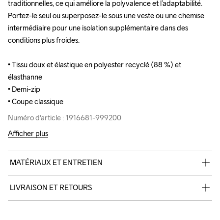
traditionnelles, ce qui améliore la polyvalence et l’adaptabilité. 
traditionnelles, ce qui améliore la polyvalence et l’adaptabilité. 
Portez-le seul ou superposez-le sous une veste ou une chemise 
Portez-le seul ou superposez-le sous une veste ou une chemise 
intermédiaire pour une isolation supplémentaire dans des 
intermédiaire pour une isolation supplémentaire dans des 
conditions plus froides.

conditions plus froides.

• Tissu doux et élastique en polyester recyclé (88 %) et 
• Tissu doux et élastique en polyester recyclé (88 %) et 
élasthanne

élasthanne

• Demi-zip

• Demi-zip

• Coupe classique
• Coupe classique
Numéro d'article : 1916681-999200
Numéro d'article : 1916681-999200
Afficher plus
MATÉRIAUX ET ENTRETIEN
88% Polyester recyclé, 12% Élasthanne
LIVRAISON ET RETOURS
Livraison gratuite à partir de €50.
Pour les commandes inférieures, nous facturons €5.