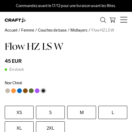
Commandez avant le 17/12 pour une livraison avant les fêtes.
Accueil
Femme
Couches de base
Midlayers
Flow HZ LS W
Flow HZ LS W
45 EUR
En stock
Noir Chiné
XS
S
M
L
XL
2XL