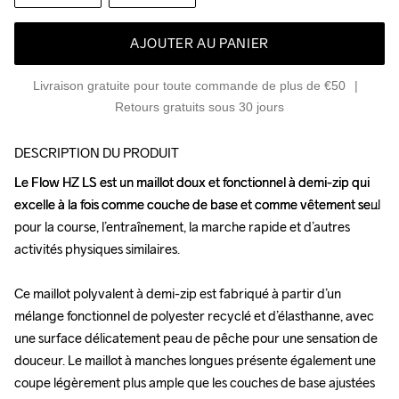
AJOUTER AU PANIER
Livraison gratuite pour toute commande de plus de €50
Retours gratuits sous 30 jours
DESCRIPTION DU PRODUIT
Le Flow HZ LS est un maillot doux et fonctionnel à demi-zip qui 
Le Flow HZ LS est un maillot doux et fonctionnel à demi-zip qui 
excelle à la fois comme couche de base et comme vêtement seul 
excelle à la fois comme couche de base et comme vêtement seul 
pour la course, l’entraînement, la marche rapide et d’autres 
pour la course, l’entraînement, la marche rapide et d’autres 
activités physiques similaires.

activités physiques similaires.

Ce maillot polyvalent à demi-zip est fabriqué à partir d’un 
Ce maillot polyvalent à demi-zip est fabriqué à partir d’un 
mélange fonctionnel de polyester recyclé et d’élasthanne, avec 
mélange fonctionnel de polyester recyclé et d’élasthanne, avec 
une surface délicatement peau de pêche pour une sensation de 
une surface délicatement peau de pêche pour une sensation de 
douceur. Le maillot à manches longues présente également une 
douceur. Le maillot à manches longues présente également une 
coupe légèrement plus ample que les couches de base ajustées 
coupe légèrement plus ample que les couches de base ajustées 