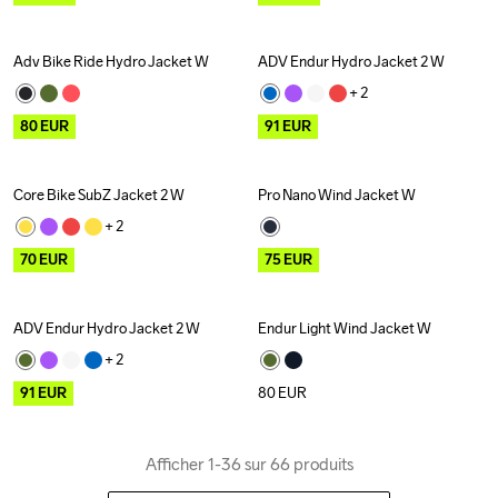
Adv Bike Ride Hydro Jacket W
ADV Endur Hydro Jacket 2 W
Outlet
Outlet
+ 
2
80
EUR
91
EUR
Core Bike SubZ Jacket 2 W
Pro Nano Wind Jacket W
Outlet
Outlet
+ 
2
70
EUR
75
EUR
ADV Endur Hydro Jacket 2 W
Endur Light Wind Jacket W
Outlet
+ 
2
91
EUR
80
EUR
Afficher 1-36 sur 66 produits