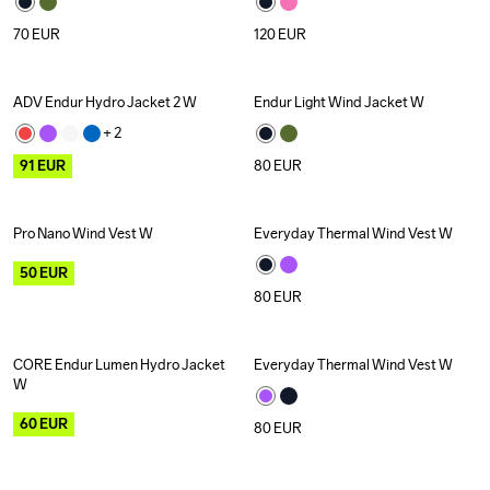
70
EUR
120
EUR
ADV Endur Hydro Jacket 2 W
Endur Light Wind Jacket W
Outlet
+ 
2
91
EUR
80
EUR
Pro Nano Wind Vest W
Everyday Thermal Wind Vest W
Outlet
50
EUR
80
EUR
CORE Endur Lumen Hydro Jacket 
Everyday Thermal Wind Vest W
Outlet
W
60
EUR
80
EUR