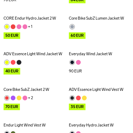
CORE Endur Hydro Jacket 2 W
Core Bike SubZ Lumen Jacket W
Outlet
Outlet
+ 
1
50
EUR
60
EUR
ADV Essence Light Wind Jacket W
Everyday Wind Jacket W
Outlet
Recycled
40
EUR
90
EUR
Core Bike SubZ Jacket 2 W
ADV Essence Light Wind Vest W
Outlet
Outlet
Recycled
+ 
2
70
EUR
35
EUR
Endur Light Wind Vest W
Everyday Hydro Jacket W