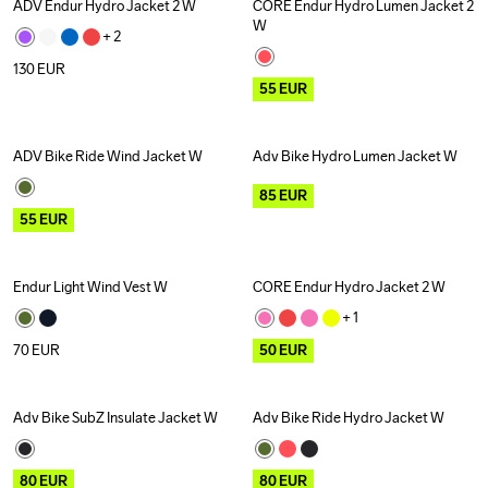
ADV Endur Hydro Jacket 2 W
CORE Endur Hydro Lumen Jacket 2 
Outlet
W
+ 
2
130
EUR
55
EUR
ADV Bike Ride Wind Jacket W
Adv Bike Hydro Lumen Jacket W
Outlet
Outlet
85
EUR
55
EUR
Endur Light Wind Vest W
CORE Endur Hydro Jacket 2 W
Outlet
+ 
1
70
EUR
50
EUR
Adv Bike SubZ Insulate Jacket W
Adv Bike Ride Hydro Jacket W
Outlet
Outlet
80
EUR
80
EUR