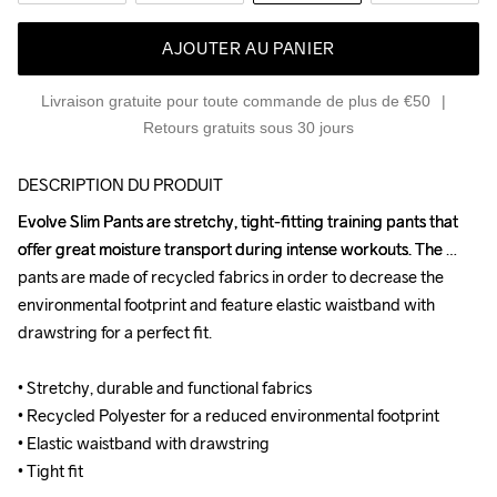
AJOUTER AU PANIER
Livraison gratuite pour toute commande de plus de €50
Retours gratuits sous 30 jours
DESCRIPTION DU PRODUIT
Evolve Slim Pants are stretchy, tight-fitting training pants that 
Evolve Slim Pants are stretchy, tight-fitting training pants that 
offer great moisture transport during intense workouts. The 
offer great moisture transport during intense workouts. The 
pants are made of recycled fabrics in order to decrease the 
pants are made of recycled fabrics in order to decrease the 
environmental footprint and feature elastic waistband with 
environmental footprint and feature elastic waistband with 
drawstring for a perfect fit.

drawstring for a perfect fit.

• Stretchy, durable and functional fabrics

• Stretchy, durable and functional fabrics

• Recycled Polyester for a reduced environmental footprint

• Recycled Polyester for a reduced environmental footprint

• Elastic waistband with drawstring

• Elastic waistband with drawstring

• Tight fit
• Tight fit