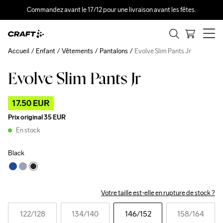
Commandez avant le 17/12 pour une livraison avant les fêtes.
Accueil
Enfant
Vêtements
Pantalons
Evolve Slim Pants Jr
Evolve Slim Pants Jr
Outlet
17.50 EUR
Prix original
35 EUR
En stock
Black
Votre taille est-elle en rupture de stock ?
122
/128
134
/140
146
/152
158
/164