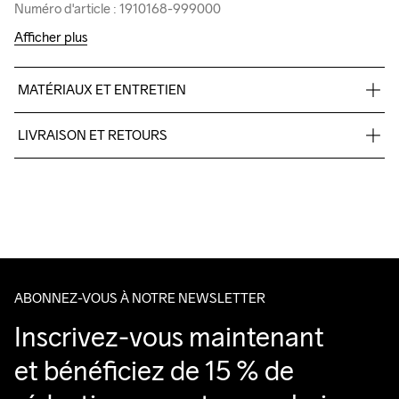
Numéro d'article : 1910168-999000
Numéro d'article : 1910168-999000
Afficher plus
MATÉRIAUX ET ENTRETIEN
100% Polyester-recycled
LIVRAISON ET RETOURS
Livraison gratuite à partir de €50.
Pour les commandes inférieures, nous facturons €5.
Nous faisons appel à DHL qui livre pendant la journée.
Veillez à choisir une adresse où vous recevrez le colis.
ABONNEZ-VOUS À NOTRE NEWSLETTER
Inscrivez-vous maintenant 
et bénéficiez de 15 % de 