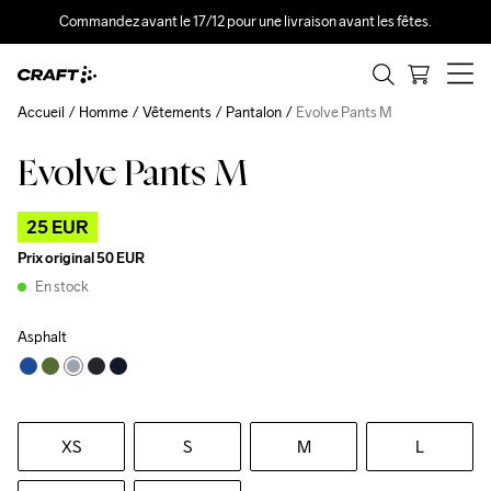
Commandez avant le 17/12 pour une livraison avant les fêtes.
Accueil
Homme
Vêtements
Pantalon
Evolve Pants M
Evolve Pants M
Outlet
25 EUR
Prix original
50 EUR
En stock
Asphalt
XS
S
M
L