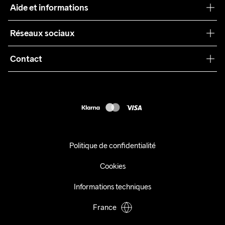
Aide et informations
Teamwear
Service client
Réseaux sociaux
Durabilité
Conditions générales
Collaborations
Contact
Retours
Presse
customercare@craftsportswear.com
Expédition
+46 (0) 33 722 32 10
FAQ
Accessibility statement
Exercer mon droit de rétractation
Politique de confidentialité
Cookies
Informations techniques
France