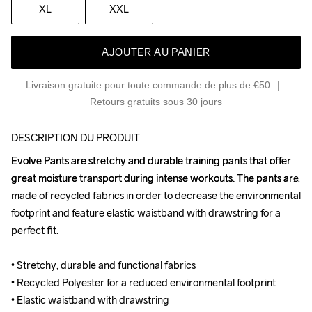
XL
XXL
AJOUTER AU PANIER
Livraison gratuite pour toute commande de plus de €50
Retours gratuits sous 30 jours
DESCRIPTION DU PRODUIT
Evolve Pants are stretchy and durable training pants that offer 
Evolve Pants are stretchy and durable training pants that offer 
great moisture transport during intense workouts. The pants are 
great moisture transport during intense workouts. The pants are 
made of recycled fabrics in order to decrease the environmental 
made of recycled fabrics in order to decrease the environmental 
footprint and feature elastic waistband with drawstring for a 
footprint and feature elastic waistband with drawstring for a 
perfect fit.

perfect fit.

• Stretchy, durable and functional fabrics

• Stretchy, durable and functional fabrics

• Recycled Polyester for a reduced environmental footprint

• Recycled Polyester for a reduced environmental footprint

• Elastic waistband with drawstring

• Elastic waistband with drawstring
