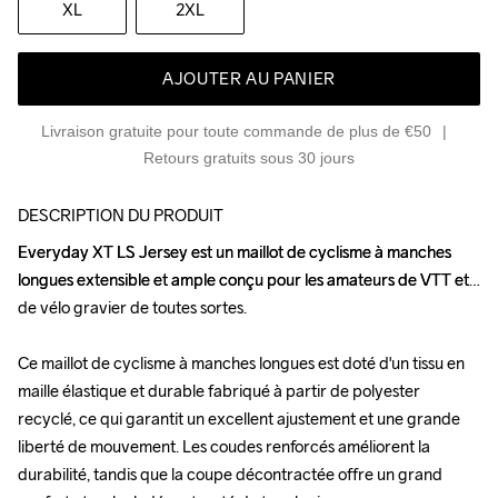
XL
2XL
AJOUTER AU PANIER
Livraison gratuite pour toute commande de plus de €50
Retours gratuits sous 30 jours
DESCRIPTION DU PRODUIT
Everyday XT LS Jersey est un maillot de cyclisme à manches 
Everyday XT LS Jersey est un maillot de cyclisme à manches 
longues extensible et ample conçu pour les amateurs de VTT et 
longues extensible et ample conçu pour les amateurs de VTT et 
de vélo gravier de toutes sortes. 

de vélo gravier de toutes sortes. 

Ce maillot de cyclisme à manches longues est doté d'un tissu en 
Ce maillot de cyclisme à manches longues est doté d'un tissu en 
maille élastique et durable fabriqué à partir de polyester 
maille élastique et durable fabriqué à partir de polyester 
recyclé, ce qui garantit un excellent ajustement et une grande 
recyclé, ce qui garantit un excellent ajustement et une grande 
liberté de mouvement. Les coudes renforcés améliorent la 
liberté de mouvement. Les coudes renforcés améliorent la 
durabilité, tandis que la coupe décontractée offre un grand 
durabilité, tandis que la coupe décontractée offre un grand 