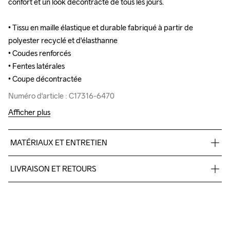
confort et un look décontracté de tous les jours.

confort et un look décontracté de tous les jours.

• Tissu en maille élastique et durable fabriqué à partir de 
• Tissu en maille élastique et durable fabriqué à partir de 
polyester recyclé et d'élasthanne

polyester recyclé et d'élasthanne

• Coudes renforcés

• Coudes renforcés

• Fentes latérales

• Fentes latérales

• Coupe décontractée
• Coupe décontractée
Numéro d'article : C17316-6470
Numéro d'article : C17316-6470
Afficher plus
MATÉRIAUX ET ENTRETIEN
89% Polyester recyclé

LIVRAISON ET RETOURS
11% Élasthanne

Empiècement

Livraison gratuite à partir de €50.
90% Polyester recyclé

Pour les commandes inférieures, nous facturons €5.
10% Élasthanne
Nous faisons appel à DHL qui livre pendant la journée.
Veillez à choisir une adresse où vous recevrez le colis.