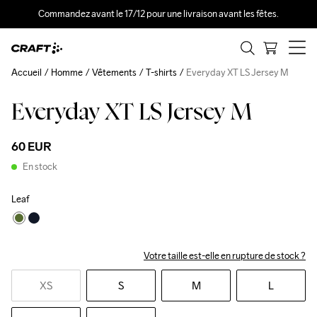
Commandez avant le 17/12 pour une livraison avant les fêtes.
Accueil
Homme
Vêtements
T-shirts
Everyday XT LS Jersey M
Everyday XT LS Jersey M
60 EUR
En stock
Leaf
Votre taille est-elle en rupture de stock ?
XS
S
M
L