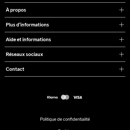
À propos
Notre philosophie
Plus d’informations
Craft Care Guide
Aide et informations
Teamwear
Service client
Réseaux sociaux
Durabilité
Conditions générales
Collaborations
Contact
Retours
Presse
customercare@craftsportswear.com
Expédition
+46 (0) 33 722 32 10
FAQ
Accessibility statement
Exercer mon droit de rétractation
Politique de confidentialité