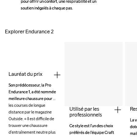
pour offrir un confort, une respirabilité et un 
pour offrir un confort, une respirabilité et un 
soutien inégalés à chaque pas.
soutien inégalés à chaque pas.
Explorer Endurance 2
Lauréat du prix
Son prédécesseur, la Pro 
Son prédécesseur, la Pro 
Endurance 1, a été nommée 
Endurance 1, a été nommée 
meilleure chaussure pour 
meilleure chaussure pour 
les courses de longue 
les courses de longue 
Utilisé par les
Res
distance par le magazine 
distance par le magazine 
professionnels
Outside. « Il est difficile de 
Outside. « Il est difficile de 
La v
La v
trouver une chaussure 
trouver une chaussure 
Ce style est l'un des choix 
Ce style est l'un des choix 
doté
doté
d'entraînement neutre plus 
d'entraînement neutre plus 
préférés de l'équipe Craft 
préférés de l'équipe Craft 
mail
mail