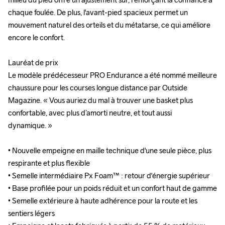
chaque foulée. De plus, l'avant-pied spacieux permet un 
chaque foulée. De plus, l'avant-pied spacieux permet un 
mouvement naturel des orteils et du métatarse, ce qui améliore 
mouvement naturel des orteils et du métatarse, ce qui améliore 
encore le confort.

encore le confort.

Lauréat de prix

Lauréat de prix

Le modèle prédécesseur PRO Endurance a été nommé meilleure 
Le modèle prédécesseur PRO Endurance a été nommé meilleure 
chaussure pour les courses longue distance par Outside 
chaussure pour les courses longue distance par Outside 
Magazine. « Vous auriez du mal à trouver une basket plus 
Magazine. « Vous auriez du mal à trouver une basket plus 
confortable, avec plus d’amorti neutre, et tout aussi 
confortable, avec plus d’amorti neutre, et tout aussi 
dynamique. »

dynamique. »

• Nouvelle empeigne en maille technique d'une seule pièce, plus 
• Nouvelle empeigne en maille technique d'une seule pièce, plus 
respirante et plus flexible

respirante et plus flexible

• Semelle intermédiaire Px Foam™ : retour d'énergie supérieur

• Semelle intermédiaire Px Foam™ : retour d'énergie supérieur

• Base profilée pour un poids réduit et un confort haut de gamme

• Base profilée pour un poids réduit et un confort haut de gamme

• Semelle extérieure à haute adhérence pour la route et les 
• Semelle extérieure à haute adhérence pour la route et les 
sentiers légers 

sentiers légers 
