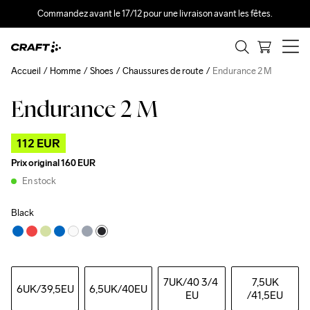
Commandez avant le 17/12 pour une livraison avant les fêtes.
Accueil
Homme
Shoes
Chaussures de route
Endurance 2 M
Endurance 2 M
Outlet
112 EUR
Prix original
160 EUR
En stock
Black
7UK
/40 3/4 
7,5UK
6UK
/39,5EU
6,5UK
/40EU
EU
/41,5EU