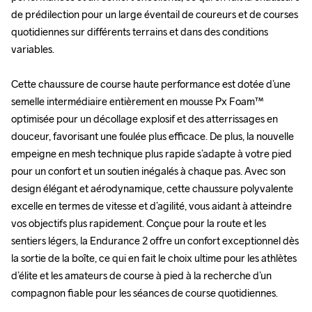
de prédilection pour un large éventail de coureurs et de courses 
de prédilection pour un large éventail de coureurs et de courses 
quotidiennes sur différents terrains et dans des conditions 
quotidiennes sur différents terrains et dans des conditions 
variables.

variables.

Cette chaussure de course haute performance est dotée d’une 
Cette chaussure de course haute performance est dotée d’une 
semelle intermédiaire entièrement en mousse Px Foam™ 
semelle intermédiaire entièrement en mousse Px Foam™ 
optimisée pour un décollage explosif et des atterrissages en 
optimisée pour un décollage explosif et des atterrissages en 
douceur, favorisant une foulée plus efficace. De plus, la nouvelle 
douceur, favorisant une foulée plus efficace. De plus, la nouvelle 
empeigne en mesh technique plus rapide s’adapte à votre pied 
empeigne en mesh technique plus rapide s’adapte à votre pied 
pour un confort et un soutien inégalés à chaque pas. Avec son 
pour un confort et un soutien inégalés à chaque pas. Avec son 
design élégant et aérodynamique, cette chaussure polyvalente 
design élégant et aérodynamique, cette chaussure polyvalente 
excelle en termes de vitesse et d’agilité, vous aidant à atteindre 
excelle en termes de vitesse et d’agilité, vous aidant à atteindre 
vos objectifs plus rapidement. Conçue pour la route et les 
vos objectifs plus rapidement. Conçue pour la route et les 
sentiers légers, la Endurance 2 offre un confort exceptionnel dès 
sentiers légers, la Endurance 2 offre un confort exceptionnel dès 
la sortie de la boîte, ce qui en fait le choix ultime pour les athlètes 
la sortie de la boîte, ce qui en fait le choix ultime pour les athlètes 
d’élite et les amateurs de course à pied à la recherche d’un 
d’élite et les amateurs de course à pied à la recherche d’un 
compagnon fiable pour les séances de course quotidiennes.

compagnon fiable pour les séances de course quotidiennes.
