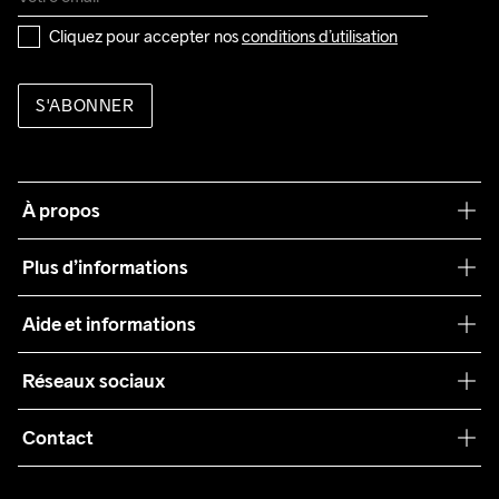
Cliquez pour accepter nos 
conditions d’utilisation
S'ABONNER
À propos
Notre philosophie
Plus d’informations
Craft Care Guide
Aide et informations
Teamwear
Service client
Réseaux sociaux
Durabilité
Conditions générales
Collaborations
Contact
Retours
Presse
customercare@craftsportswear.com
Expédition