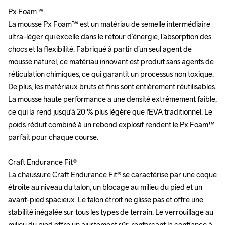
Px Foam™

Px Foam™

La mousse Px Foam™ est un matériau de semelle intermédiaire 
La mousse Px Foam™ est un matériau de semelle intermédiaire 
ultra-léger qui excelle dans le retour d’énergie, l’absorption des 
ultra-léger qui excelle dans le retour d’énergie, l’absorption des 
chocs et la flexibilité. Fabriqué à partir d’un seul agent de 
chocs et la flexibilité. Fabriqué à partir d’un seul agent de 
mousse naturel, ce matériau innovant est produit sans agents de 
mousse naturel, ce matériau innovant est produit sans agents de 
réticulation chimiques, ce qui garantit un processus non toxique. 
réticulation chimiques, ce qui garantit un processus non toxique. 
De plus, les matériaux bruts et finis sont entièrement réutilisables. 
De plus, les matériaux bruts et finis sont entièrement réutilisables. 
La mousse haute performance a une densité extrêmement faible, 
La mousse haute performance a une densité extrêmement faible, 
ce qui la rend jusqu'à 20 % plus légère que l'EVA traditionnel. Le 
ce qui la rend jusqu'à 20 % plus légère que l'EVA traditionnel. Le 
poids réduit combiné à un rebond explosif rendent le Px Foam™ 
poids réduit combiné à un rebond explosif rendent le Px Foam™ 
parfait pour chaque course.

parfait pour chaque course.

Craft Endurance Fit®

Craft Endurance Fit®

La chaussure Craft Endurance Fit® se caractérise par une coque 
La chaussure Craft Endurance Fit® se caractérise par une coque 
étroite au niveau du talon, un blocage au milieu du pied et un 
étroite au niveau du talon, un blocage au milieu du pied et un 
avant-pied spacieux. Le talon étroit ne glisse pas et offre une 
avant-pied spacieux. Le talon étroit ne glisse pas et offre une 
stabilité inégalée sur tous les types de terrain. Le verrouillage au 
stabilité inégalée sur tous les types de terrain. Le verrouillage au 
milieu du pied offre un ajustement sûr, renforçant la confiance à 
milieu du pied offre un ajustement sûr, renforçant la confiance à 