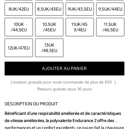
8UK
/42EU
8,5UK
/43EU
9UK
/43,5EU
9,5UK
/44EU
10UK
10,5UK
11UK
/45 
11,5UK
/44,5EU
/45EU
3/4EU
/46,5EU
13UK
12UK
/47EU
/48,5EU
AJOUTER AU PANIER
Livraison gratuite pour toute commande de plus de €50
Retours gratuits sous 30 jours
DESCRIPTION DU PRODUIT
Bénéficiant d’une respirabilité améliorée et de caractéristiques 
Bénéficiant d’une respirabilité améliorée et de caractéristiques 
de vitesse améliorées, la polyvalente Endurance 2 offre des 
de vitesse améliorées, la polyvalente Endurance 2 offre des 
performances et un confort excellents, ce qui en fait la chaussure 
performances et un confort excellents, ce qui en fait la chaussure 