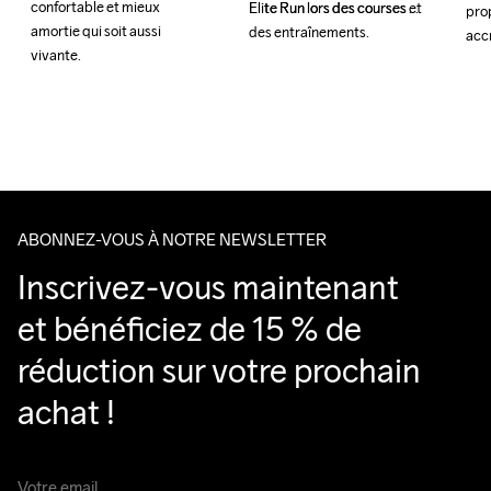
confortable et mieux 
confortable et mieux 
Elite Run lors des courses et 
Elite Run lors des courses et 
prop
prop
amortie qui soit aussi 
amortie qui soit aussi 
des entraînements.
des entraînements.
vivante.
vivante.
ABONNEZ-VOUS À NOTRE NEWSLETTER
Inscrivez-vous maintenant 
et bénéficiez de 15 % de 
réduction sur votre prochain 
achat !