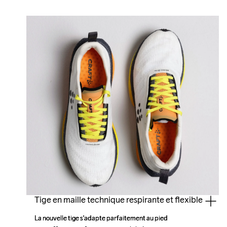
Tige en maille technique respirante et flexible
La nouvelle tige s'adapte parfaitement au pied 
La nouvelle tige s'adapte parfaitement au pied 