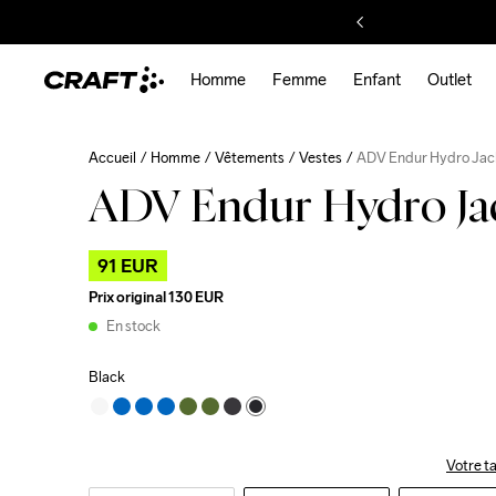
Homme
Femme
Enfant
Outlet
Accueil
Homme
Vêtements
Vestes
ADV Endur Hydro Jac
ADV Endur Hydro Ja
91 EUR
Prix original
130 EUR
En stock
Black
Votre ta