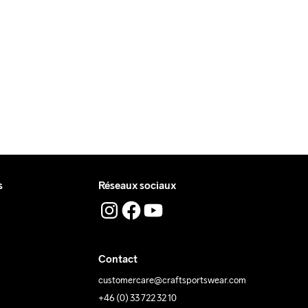
 livre pendant la journée.
 où vous recevrez le colis.
ing Low 
Lavage en 
Tumble Low 
Temp
machine à 
Temp
40 degrés.
s
Réseaux sociaux
Contact
customercare@craftsportswear.com
+46 (0) 33 722 32 10