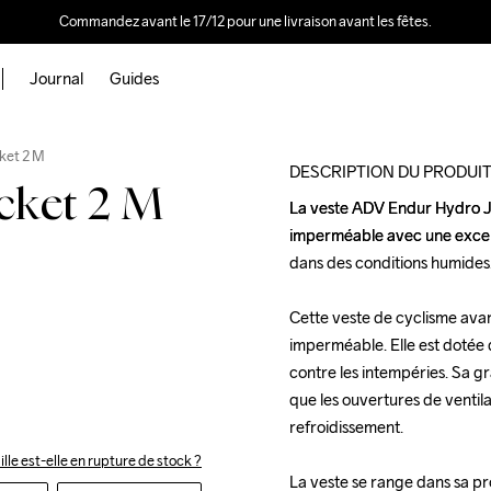
Commandez avant le 17/12 pour une livraison avant les fêtes.
Journal
Guides
Outlet
ket 2 M
DESCRIPTION DU PRODUI
cket 2 M
La veste ADV Endur Hydro Ja
La veste ADV Endur Hydro Ja
imperméable avec une excelle
imperméable avec une excelle
dans des conditions humides.
dans des conditions humides.
Cette veste de cyclisme avan
Cette veste de cyclisme avan
imperméable. Elle est dotée 
imperméable. Elle est dotée 
contre les intempéries. Sa gr
contre les intempéries. Sa gr
que les ouvertures de ventilat
que les ouvertures de ventilat
refroidissement.

refroidissement.

ille est-elle en rupture de stock ?
La veste se range dans sa pr
La veste se range dans sa pr