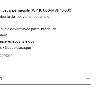
vent et imperméable (WP 10 000/MVP 10 000)

vent et imperméable (WP 10 000/MVP 10 000)

 liberté de mouvement optimale

 liberté de mouvement optimale

 sur le devant avec patte intérieure

 sur le devant avec patte intérieure

mées

mées

sselles et dans le dos

sselles et dans le dos

es • Coupe classique
es • Coupe classique
9-999000
9-999000
EN
de €50.
res, nous facturons €5.