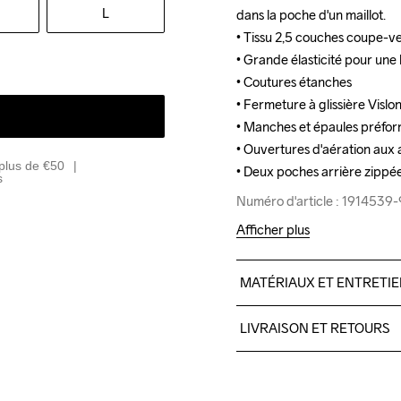
L
dans la poche d'un maillot.

dans la poche d'un maillot.

• Tissu 2,5 couches coupe-
• Tissu 2,5 couches coupe-
• Grande élasticité pour une
• Grande élasticité pour une
• Coutures étanches

• Coutures étanches

• Fermeture à glissière Vislon
• Fermeture à glissière Vislon
• Manches et épaules préfor
• Manches et épaules préfor
• Ouvertures d'aération aux ai
• Ouvertures d'aération aux ai
plus de €50
• Deux poches arrière zippé
• Deux poches arrière zippé
s
Numéro d'article : 191453
Numéro d'article : 191453
Afficher plus
MATÉRIAUX ET ENTRETI
Body

LIVRAISON ET RETOURS
67% Polyester-Recycled

33% Polyester

Livraison gratuite à partir 
100% Polyurethane

Pour les commandes inférieu