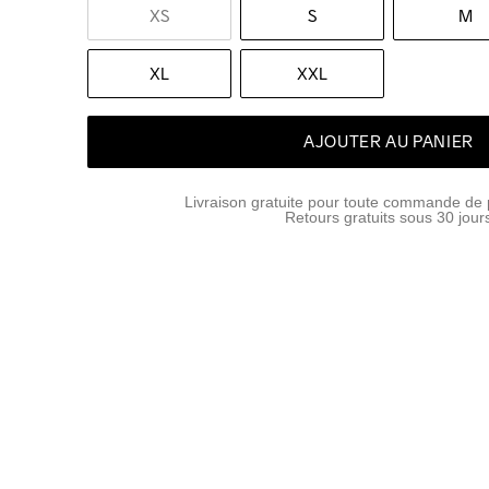
XS
S
M
XL
XXL
AJOUTER AU PANIER
Livraison gratuite pour toute commande de 
Retours gratuits sous 30 jour