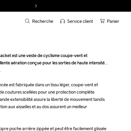
Recherche
Service client
Panier
T
cket est une veste de cyclisme coupe-vent et 
cket est une veste de cyclisme coupe-vent et 
nte aération conçue pour les sorties de haute intensité 
nte aération conçue pour les sorties de haute intensité 




cée est fabriquée dans un tissu léger, coupe-vent et 
cée est fabriquée dans un tissu léger, coupe-vent et 
de coutures scellées pour une protection complète 
de coutures scellées pour une protection complète 
ande extensibilité assure la liberté de mouvement tandis 
ande extensibilité assure la liberté de mouvement tandis 
ion aux aisselles et au dos assurent un meilleur 
ion aux aisselles et au dos assurent un meilleur 
opre poche arrière zippée et peut être facilement glissée 
opre poche arrière zippée et peut être facilement glissée 