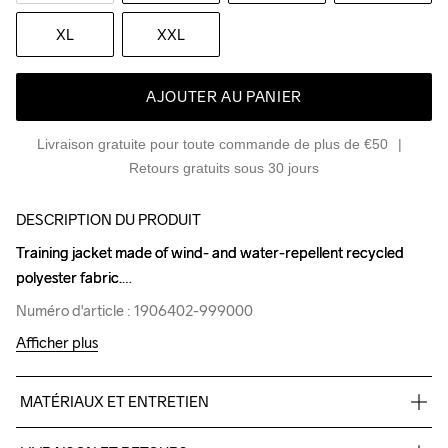
XL
XXL
AJOUTER AU PANIER
Livraison gratuite pour toute commande de plus de €50
Retours gratuits sous 30 jours
DESCRIPTION DU PRODUIT
Training jacket made of wind- and water-repellent recycled 
Training jacket made of wind- and water-repellent recycled 
polyester fabric.
polyester fabric.
Numéro d'article : 1906402-999000
Numéro d'article : 1906402-999000
Afficher plus
MATÉRIAUX ET ENTRETIEN
100% Polyester