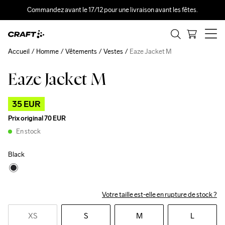
Commandez avant le 17/12 pour une livraison avant les fêtes.
Accueil
Homme
Vêtements
Vestes
Eaze Jacket M
Eaze Jacket M
Outlet
35 EUR
Prix original
70 EUR
En stock
Black
Votre taille est-elle en rupture de stock ?
XS
S
M
L