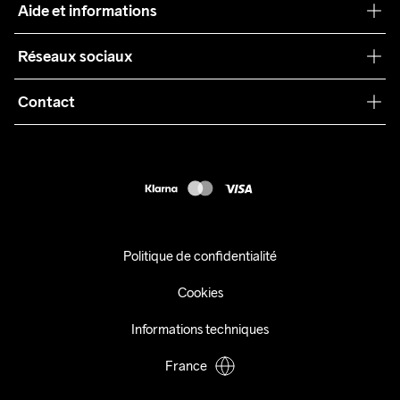
Aide et informations
Teamwear
Service client
Réseaux sociaux
Durabilité
Conditions générales
Collaborations
Contact
Retours
Presse
customercare@craftsportswear.com
Expédition
+46 (0) 33 722 32 10
FAQ
Accessibility statement
Exercer mon droit de rétractation
Politique de confidentialité
Cookies
Informations techniques
France