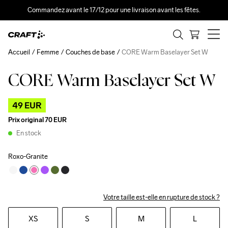
Commandez avant le 17/12 pour une livraison avant les fêtes.
Accueil
Femme
Couches de base
CORE Warm Baselayer Set W
CORE Warm Baselayer Set W
Outlet
49 EUR
Prix original
70 EUR
En stock
Roxo-Granite
Votre taille est-elle en rupture de stock ?
XS
S
M
L