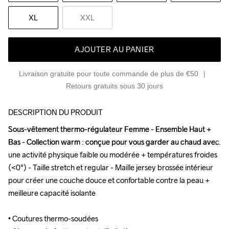
XL
XXL
AJOUTER AU PANIER
Livraison gratuite pour toute commande de plus de €50
Retours gratuits sous 30 jours
DESCRIPTION DU PRODUIT
Sous-vêtement thermo-régulateur Femme - Ensemble Haut + 
Sous-vêtement thermo-régulateur Femme - Ensemble Haut + 
Bas - Collection warm : conçue pour vous garder au chaud avec 
Bas - Collection warm : conçue pour vous garder au chaud avec 
une activité physique faible ou modérée + températures froides 
une activité physique faible ou modérée + températures froides 
(<0°) - Taille stretch et regular - Maille jersey brossée intérieur 
(<0°) - Taille stretch et regular - Maille jersey brossée intérieur 
pour créer une couche douce et confortable contre la peau + 
pour créer une couche douce et confortable contre la peau + 
meilleure capacité isolante

meilleure capacité isolante

• Coutures thermo-soudées

• Coutures thermo-soudées
