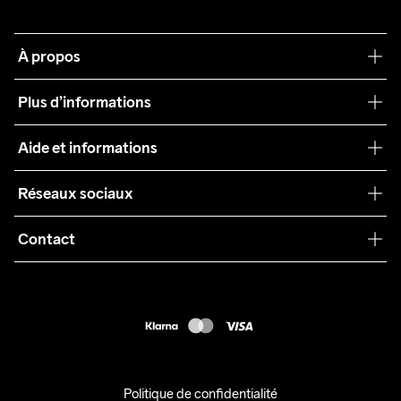
À propos
Notre philosophie
Plus d’informations
Craft Care Guide
Aide et informations
Teamwear
Service client
Réseaux sociaux
Durabilité
Conditions générales
Collaborations
Contact
Retours
Presse
customercare@craftsportswear.com
Expédition
+46 (0) 33 722 32 10
FAQ
Accessibility statement
Exercer mon droit de rétractation
Politique de confidentialité