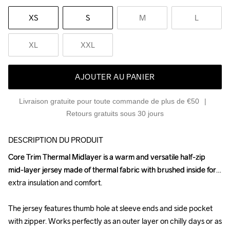
XS
S
M
L
XL
XXL
AJOUTER AU PANIER
Livraison gratuite pour toute commande de plus de €50
Retours gratuits sous 30 jours
DESCRIPTION DU PRODUIT
Core Trim Thermal Midlayer is a warm and versatile half-zip 
Core Trim Thermal Midlayer is a warm and versatile half-zip 
mid-layer jersey made of thermal fabric with brushed inside for 
mid-layer jersey made of thermal fabric with brushed inside for 
extra insulation and comfort. 

extra insulation and comfort. 

The jersey features thumb hole at sleeve ends and side pocket 
The jersey features thumb hole at sleeve ends and side pocket 
with zipper. Works perfectly as an outer layer on chilly days or as 
with zipper. Works perfectly as an outer layer on chilly days or as 