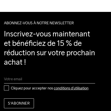
Clean
Temp
machine à 
Veillez à choisir une adresse où vous recevrez le colis.
40 degrés.
ABONNEZ-VOUS À NOTRE NEWSLETTER
Inscrivez-vous maintenant 
et bénéficiez de 15 % de 
réduction sur votre prochain 
achat !
Cliquez pour accepter nos 
conditions d’utilisation
S'ABONNER