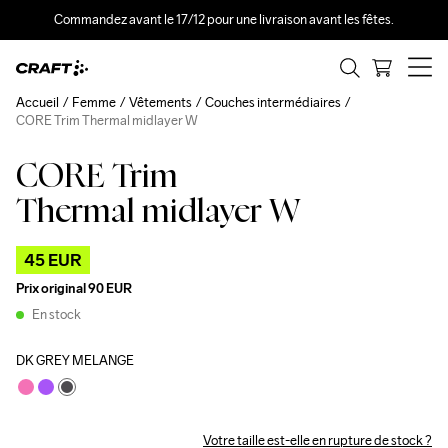
Commandez avant le 17/12 pour une livraison avant les fêtes.
Accueil
Femme
Vêtements
Couches intermédiaires
CORE Trim Thermal midlayer W
CORE Trim
Outlet
Thermal midlayer W
45 EUR
Prix original
90 EUR
En stock
DK GREY MELANGE
Votre taille est-elle en rupture de stock ?