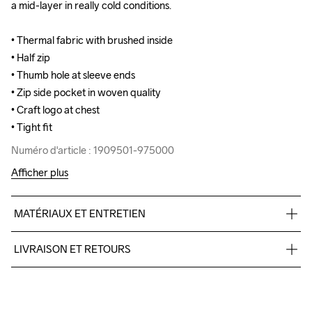
a mid-layer in really cold conditions.

a mid-layer in really cold conditions.

• Thermal fabric with brushed inside

• Thermal fabric with brushed inside

• Half zip

• Half zip

• Thumb hole at sleeve ends

• Thumb hole at sleeve ends

• Zip side pocket in woven quality

• Zip side pocket in woven quality

• Craft logo at chest 

• Craft logo at chest 

• Tight fit
• Tight fit
Numéro d'article : 1909501-975000
Numéro d'article : 1909501-975000
Afficher plus
MATÉRIAUX ET ENTRETIEN
93% polyester 7% spandex
LIVRAISON ET RETOURS
Livraison gratuite à partir de €50.
Pour les commandes inférieures, nous facturons €5.
Do Not Bleach
Do Not Dry 
Do Not Tumble
Ironing Low 
Lavage en 
Nous faisons appel à DHL qui livre pendant la journée.