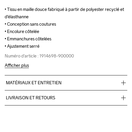
• Tissu en maille douce fabriqué à partir de polyester recyclé et 
• Tissu en maille douce fabriqué à partir de polyester recyclé et 
d'élasthanne

d'élasthanne

• Conception sans coutures

• Conception sans coutures

• Encolure côtelée

• Encolure côtelée

• Emmanchures côtelées

• Emmanchures côtelées

• Ajustement serré
• Ajustement serré
Numéro d'article : 1914698-900000
Numéro d'article : 1914698-900000
Afficher plus
MATÉRIAUX ET ENTRETIEN
Body

LIVRAISON ET RETOURS
90% Polyester-Recycled

10% Elastane

Livraison gratuite à partir de €50.
Cuff

Pour les commandes inférieures, nous facturons €5.
95% Polyester-Recycled

Nous faisons appel à DHL qui livre pendant la journée.
5% Elastane
Veillez à choisir une adresse où vous recevrez le colis.