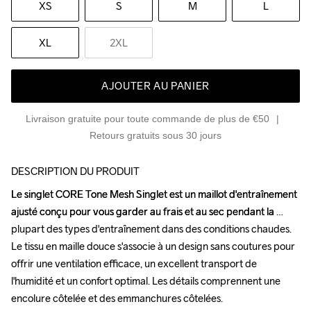
XS
S
M
L
XL
2XL
AJOUTER AU PANIER
Livraison gratuite pour toute commande de plus de €50
Retours gratuits sous 30 jours
DESCRIPTION DU PRODUIT
Le singlet CORE Tone Mesh Singlet est un maillot d'entraînement 
Le singlet CORE Tone Mesh Singlet est un maillot d'entraînement 
ajusté conçu pour vous garder au frais et au sec pendant la 
ajusté conçu pour vous garder au frais et au sec pendant la 
plupart des types d'entraînement dans des conditions chaudes. 
plupart des types d'entraînement dans des conditions chaudes. 
Le tissu en maille douce s'associe à un design sans coutures pour 
Le tissu en maille douce s'associe à un design sans coutures pour 
offrir une ventilation efficace, un excellent transport de 
offrir une ventilation efficace, un excellent transport de 
l'humidité et un confort optimal. Les détails comprennent une 
l'humidité et un confort optimal. Les détails comprennent une 
encolure côtelée et des emmanchures côtelées.

encolure côtelée et des emmanchures côtelées.
