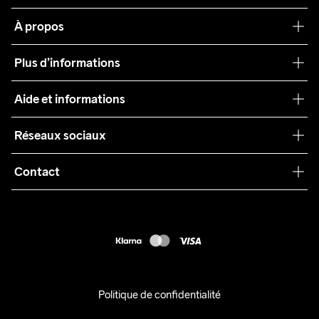
À propos
Notre philosophie
Plus d’informations
Craft Care Guide
Aide et informations
Teamwear
Service client
Réseaux sociaux
Durabilité
Conditions générales
Collaborations
Contact
Retours
Presse
customercare@craftsportswear.com
Expédition
+46 (0) 33 722 32 10
FAQ
Accessibility statement
Exercer mon droit de rétractation
Politique de confidentialité