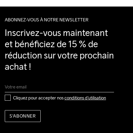
ABONNEZ-VOUS À NOTRE NEWSLETTER
Do Not Bleach
Do Not Dry 
Ironing Low 
Lavage en 
Tumble Low 
Inscrivez-vous maintenant 
Clean
Temp
machine à 
Temp
40 degrés.
et bénéficiez de 15 % de 
réduction sur votre prochain 
achat !
Cliquez pour accepter nos 
conditions d’utilisation
S'ABONNER