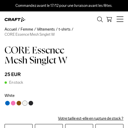
Commandez avant le 17/12 pour une livraison avant les fêtes.
Accueil
Femme
Vêtements
t-shirts
CORE Essence Mesh Singlet W
CORE Essence
Mesh Singlet W
25 EUR
En stock
White
Votre taille est-elle en rupture de stock ?