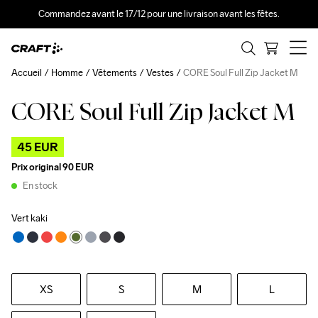
Commandez avant le 17/12 pour une livraison avant les fêtes.
Accueil
Homme
Vêtements
Vestes
CORE Soul Full Zip Jacket M
CORE Soul Full Zip Jacket M
Outlet
45 EUR
Prix original
90 EUR
En stock
Vert kaki
XS
S
M
L