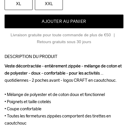
XL
XXL
AJOUTER AU PANIER
Livraison gratuite pour toute commande de plus de €50
Retours gratuits sous 30 jours
DESCRIPTION DU PRODUIT
Veste décontractée - entièrement zippée - mélange de coton et 
Veste décontractée - entièrement zippée - mélange de coton et 
de polyester - doux - confortable - pour les activités 
de polyester - doux - confortable - pour les activités 
quotidiennes - 2 poches avant - logos CRAFT en caoutchouc.

quotidiennes - 2 poches avant - logos CRAFT en caoutchouc.

• Mélange de polyester et de coton doux et fonctionnel

• Mélange de polyester et de coton doux et fonctionnel

• Poignets et taille cotelés

• Poignets et taille cotelés

• Coupe confortable 

• Coupe confortable 

• Toutes les fermetures zippées comportent des tirettes en 
• Toutes les fermetures zippées comportent des tirettes en 
caoutchouc

caoutchouc
