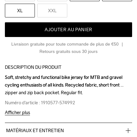
XL
XXL
AJOUTER AU PANIER
Livraison gratuite pour toute commande de plus de €50
Retours gratuits sous 30 jours
DESCRIPTION DU PRODUIT
Soft, stretchy and functional bike jersey for MTB and gravel 
Soft, stretchy and functional bike jersey for MTB and gravel 
cycling enthusiasts of all kinds. Recycled fabric, short front 
cycling enthusiasts of all kinds. Recycled fabric, short front 
zipper and zip back pocket. Regular fit.
zipper and zip back pocket. Regular fit.
Numéro d'article : 1910577-574992
Numéro d'article : 1910577-574992
Afficher plus
MATÉRIAUX ET ENTRETIEN