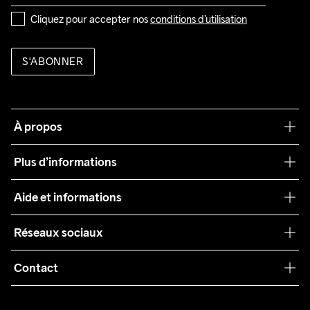
Cliquez pour accepter nos 
conditions d’utilisation
S'ABONNER
À propos
Notre philosophie
Plus d’informations
Craft Care Guide
Aide et informations
Teamwear
Service client
Réseaux sociaux
Durabilité
Conditions générales
Collaborations
Contact
Retours
Presse
customercare@craftsportswear.com
Expédition