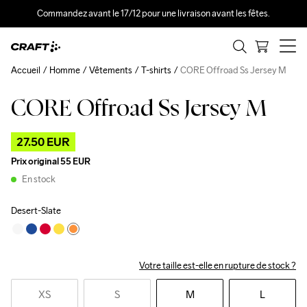
Commandez avant le 17/12 pour une livraison avant les fêtes.
Accueil
Homme
Vêtements
T-shirts
CORE Offroad Ss Jersey M
CORE Offroad Ss Jersey M
Outlet
27.50 EUR
Prix original
55 EUR
En stock
Desert-Slate
Votre taille est-elle en rupture de stock ?
XS
S
M
L