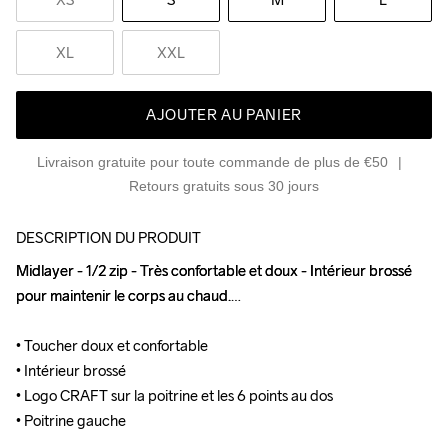
XL
XXL
AJOUTER AU PANIER
Livraison gratuite pour toute commande de plus de €50
Retours gratuits sous 30 jours
DESCRIPTION DU PRODUIT
Midlayer - 1/2 zip - Très confortable et doux - Intérieur brossé 
Midlayer - 1/2 zip - Très confortable et doux - Intérieur brossé 
pour maintenir le corps au chaud.

pour maintenir le corps au chaud.

• Toucher doux et confortable

• Toucher doux et confortable

• Intérieur brossé

• Intérieur brossé

• Logo CRAFT sur la poitrine et les 6 points au dos 

• Logo CRAFT sur la poitrine et les 6 points au dos 

• Poitrine gauche
• Poitrine gauche