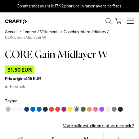
Commandez avant le 17/12 pour une livraison avant les fêtes.
Accueil
Femme
Vêtements
Couches intermédiaires
CORE Gain Midlayer W
CORE Gain Midlayer W
Outlet
31.50 EUR
Prix original
45 EUR
En stock
Thyme
Votre taille est-elle en rupture de stock ?
XS
S
M
L