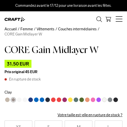
Commandez avant le 17/12 pour une livraison avant les fêtes.
Accueil
Femme
Vêtements
Couches intermédiaires
CORE Gain Midlayer W
CORE Gain Midlayer W
Outlet
31.50 EUR
Prix original
45 EUR
En rupture de stock
Clay
Votre taille est-elle en rupture de stock ?
XS
S
M
L