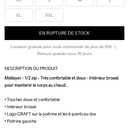
XL
XXL
EN RUPTURE DE STOCK
Livraison gratuite pour toute commande de plus de €50
Retours gratuits sous 30 jours
DESCRIPTION DU PRODUIT
Midlayer - 1/2 zip - Très confortable et doux - Intérieur brossé 
Midlayer - 1/2 zip - Très confortable et doux - Intérieur brossé 
pour maintenir le corps au chaud.

pour maintenir le corps au chaud.

• Toucher doux et confortable

• Toucher doux et confortable

• Intérieur brossé

• Intérieur brossé

• Logo CRAFT sur la poitrine et les 6 points au dos 

• Logo CRAFT sur la poitrine et les 6 points au dos 

• Poitrine gauche
• Poitrine gauche